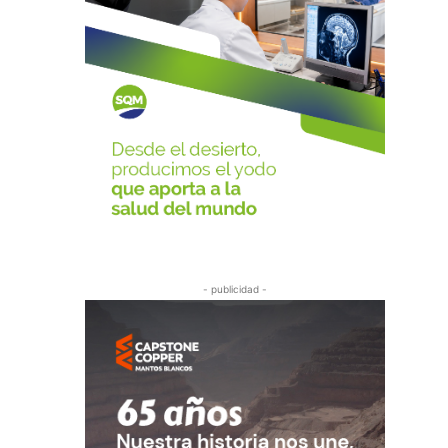
- publicidad -