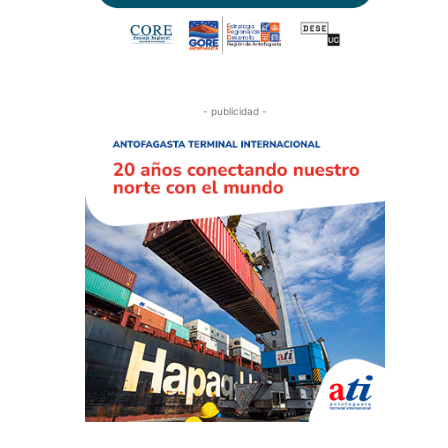
- publicidad -