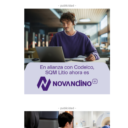
- publicidad -
- publicidad -