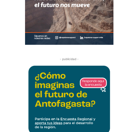
- publicidad -