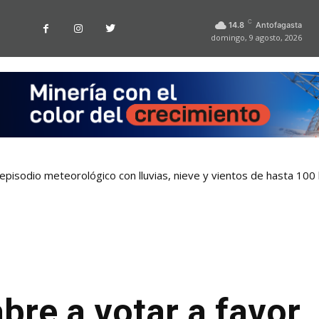
C
14.8
Antofagasta
domingo, 9 agosto, 2026
pisodio meteorológico con lluvias, nieve y vientos de hasta 100
bre a votar a favor