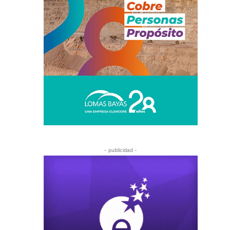
- publicidad -