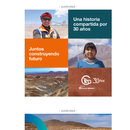
- publicidad -
- publicidad -