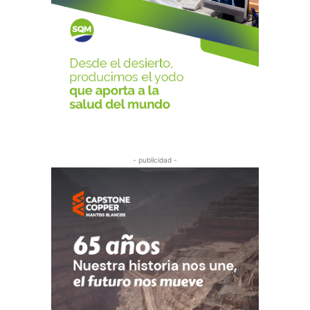
- publicidad -