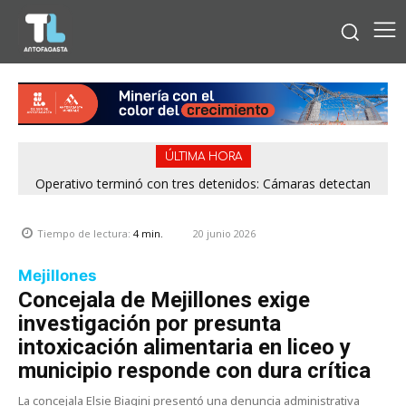
ÚLTIMA HORA
Operativo terminó con tres detenidos: Cámaras detectan
Patrullaje de Carabineros frustra robo a cerrajería en
Calama y detiene a sujeto con dos órdenes vigentes
venta de drogas desde rucos en Antofagasta
20 junio 2026
Tiempo de lectura:
4
min.
Mejillones
Concejala de Mejillones exige
investigación por presunta
intoxicación alimentaria en liceo y
municipio responde con dura crítica
La concejala Elsie Biagini presentó una denuncia administrativa