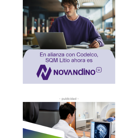
- publicidad -