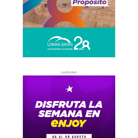
- publicidad -