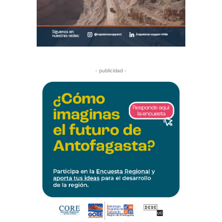
- publicidad -