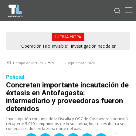
ÚLTIMA HORA
“Operación Hilo Invisible”: Investigación nacida en
Antofagasta permitió incautar 2,1 toneladas de marihuana
en la zona central
2 septiembre 2024
Tiempo de lectura:
2
min.
Policial
Concretan importante incautación de
éxtasis en Antofagasta:
intermediario y proveedoras fueron
detenidos
Investigación conjunta de la Fiscalía y OS7 de Carabineros permitió
recuperar 5.010 comprimidos de la sustancia, los cuales iban a ser
comercializados en la zona norte del país.