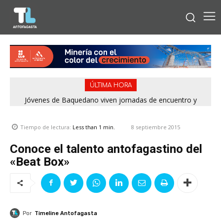
ÚLTIMA HORA
Jóvenes de Baquedano viven jornadas de encuentro y
aprendizaje en el Winter Camp 2026
8 septiembre 2015
Tiempo de lectura:
Less than 1
min.
Conoce el talento antofagastino del
«Beat Box»
Por
Timeline Antofagasta