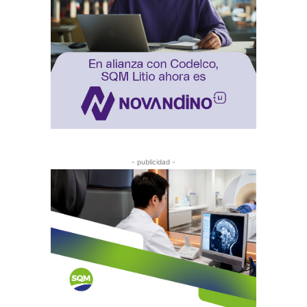
- publicidad -