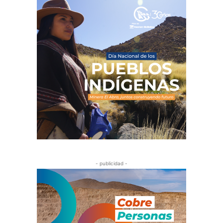
- publicidad -