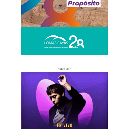
- publicidad -