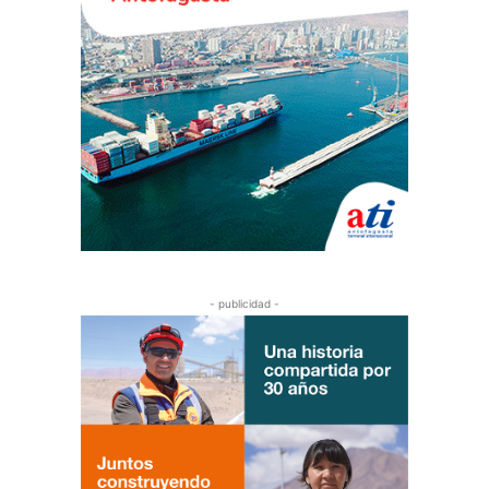
- publicidad -