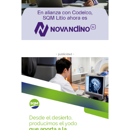
- publicidad -