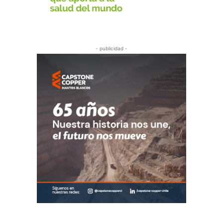
- publicidad -