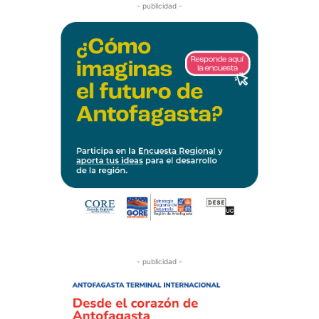
- publicidad -
- publicidad -