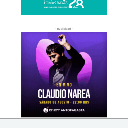
- publicidad -