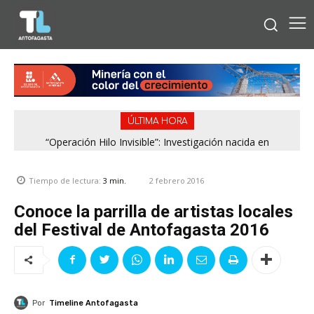
ÚLTIMA HORA
“Operación Hilo Invisible”: Investigación nacida en
Antofagasta permitió incautar 2,1 toneladas de marihuana
en la zona central
2 febrero 2016
Tiempo de lectura:
3
min.
Conoce la parrilla de artistas locales
del Festival de Antofagasta 2016
Por
Timeline Antofagasta