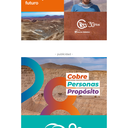
- publicidad -