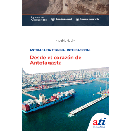
- publicidad -