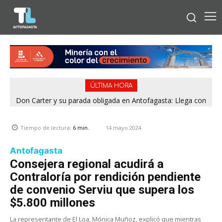
ÚLTIMA HORA
Don Carter y su parada obligada en Antofagasta: Llega con
su humor sin filtro en ¿Con o Sin Censura?
14 mayo 2024
Tiempo de lectura:
6
min.
Antofagasta
Consejera regional acudirá a
Contraloría por rendición pendiente
de convenio Serviu que supera los
$5.800 millones
La representante de El Loa, Mónica Muñoz, explicó que mientras