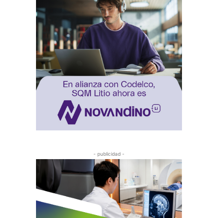
- publicidad -