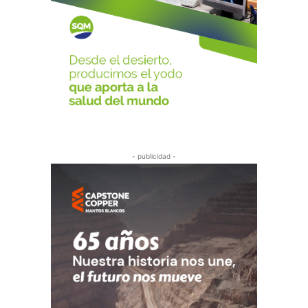
- publicidad -