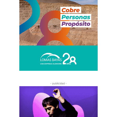
- publicidad -