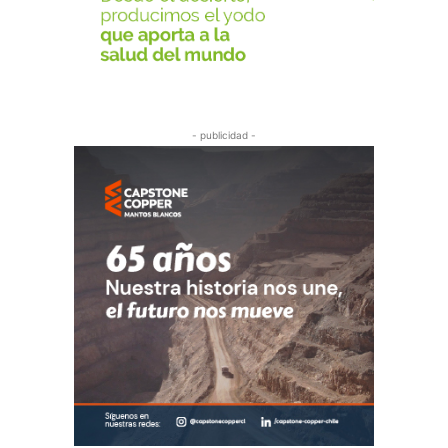
- publicidad -