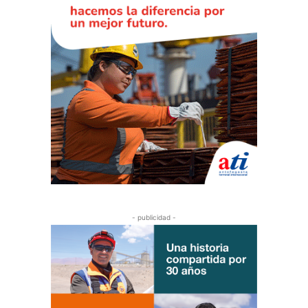
- publicidad -