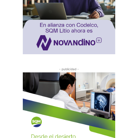
- publicidad -