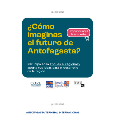
- publicidad -
- publicidad -