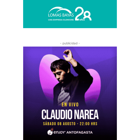
- publicidad -