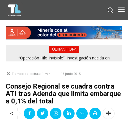
ÚLTIMA HORA
“Operación Hilo Invisible”: Investigación nacida en
Antofagasta permitió incautar 2,1 toneladas de marihuana
en la zona central
16 junio 2015
Tiempo de lectura:
1
min.
Consejo Regional se cuadra contra
ATI tras Adenda que limita embarque
a 0,1% del total