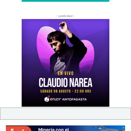
- publicidad -