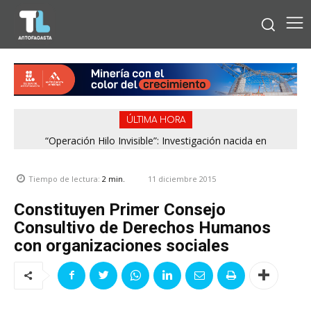
ÚLTIMA HORA
“Operación Hilo Invisible”: Investigación nacida en
Región de Antofagasta enfrentará nuevo episodio
Antofagasta permitió incautar 2,1 toneladas de marihuana
meteorológico con lluvias, nieve y vientos de hasta 100
en la zona central
km/h
11 diciembre 2015
Tiempo de lectura:
2
min.
Constituyen Primer Consejo
Consultivo de Derechos Humanos
con organizaciones sociales