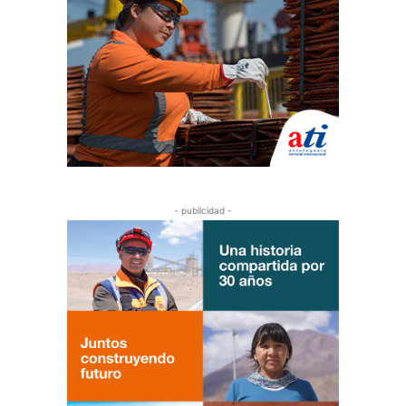
- publicidad -