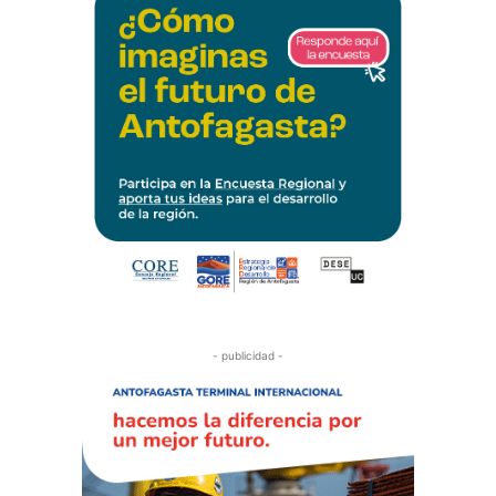
- publicidad -