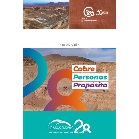
- publicidad -