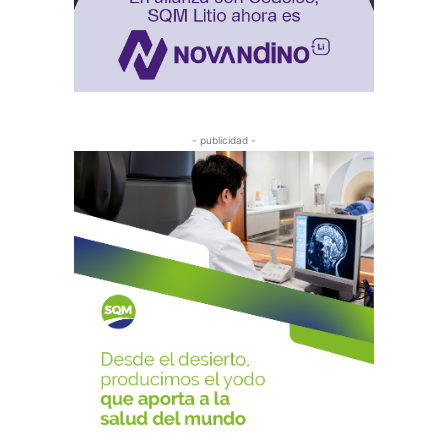
- publicidad -