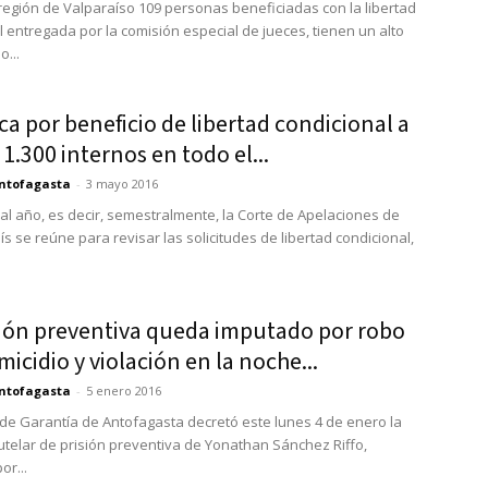
 región de Valparaíso 109 personas beneficiadas con la libertad
l entregada por la comisión especial de jueces, tienen un alto
...
a por beneficio de libertad condicional a
1.300 internos en todo el...
ntofagasta
-
3 mayo 2016
al año, es decir, semestralmente, la Corte de Apelaciones de
s se reúne para revisar las solicitudes de libertad condicional,
sión preventiva queda imputado por robo
icidio y violación en la noche...
ntofagasta
-
5 enero 2016
 de Garantía de Antofagasta decretó este lunes 4 de enero la
telar de prisión preventiva de Yonathan Sánchez Riffo,
or...