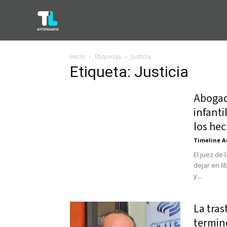
Inicio
Etiquetas
Justicia
Etiqueta: Justicia
Abogad
infanti
los he
Timeline A
El juez de
dejar en l
y...
La tra
terminó