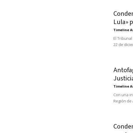
Condena
Lula» 
Timeline A
El Tribuna
22 de dici
Antofa
Justici
Timeline A
Con una in
Región de 
Condena