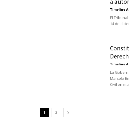
a autor
Timeline A
El Tribuna
14 de dicie
Consti
Derech
Timeline A
La Goberna
Marcelo En
Civil en mat
1
2