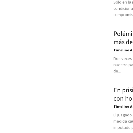
Sólo en la
condiciona
compromiso
Polémic
más de 
Timeline A
Dos veces 
nuestro paí
de...
En pri
con hom
Timeline A
El Juzgado
medida cau
imputado p