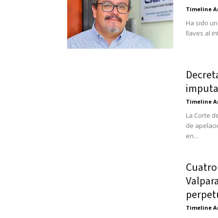
Timeline A
Ha sido un
llaves al i
Decreta
imputa
Timeline A
La Corte d
de apelaci
en...
Cuatro 
Valpar
perpet
Timeline A