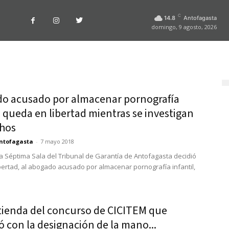
C
14.8
Antofagasta
domingo, 9 agosto, 2026
o acusado por almacenar pornografía
l queda en libertad mientras se investigan
chos
ntofagasta
-
7 mayo 2018
 la Séptima Sala del Tribunal de Garantía de Antofagasta decidió
ibertad, al abogado acusado por almacenar pornografía infantil,
stienda del concurso de CICITEM que
 con la designación de la mano...