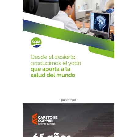
- publicidad -