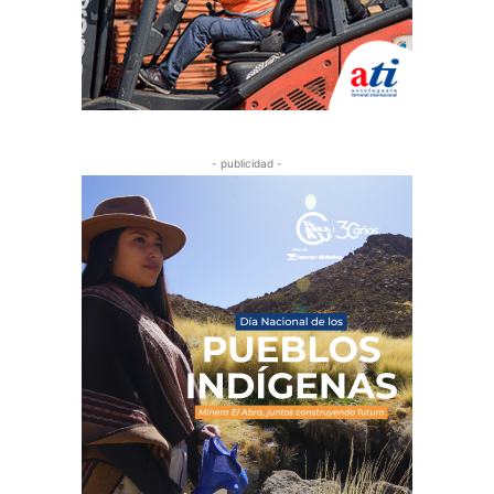
- publicidad -