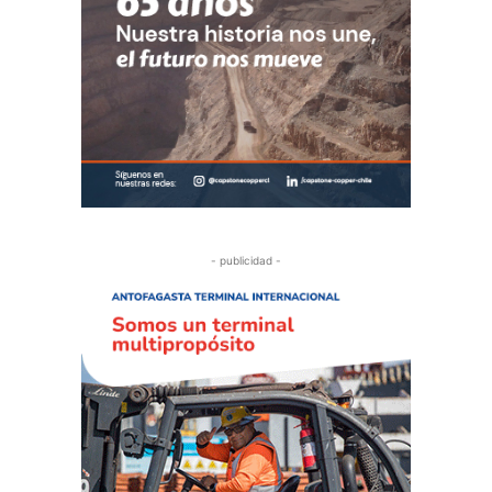
- publicidad -