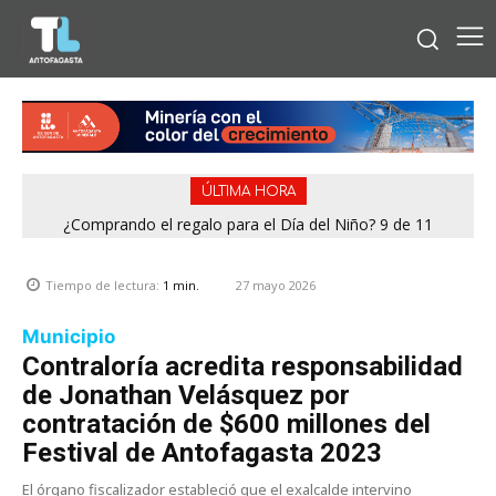
ÚLTIMA HORA
¿Comprando el regalo para el Día del Niño? 9 de 11
jugueterías fiscalizadas en Antofagasta terminaron con
sumario
27 mayo 2026
Tiempo de lectura:
1
min.
Municipio
Contraloría acredita responsabilidad
de Jonathan Velásquez por
contratación de $600 millones del
Festival de Antofagasta 2023
El órgano fiscalizador estableció que el exalcalde intervino