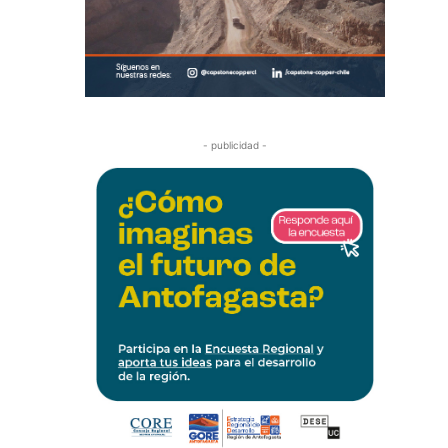
- publicidad -