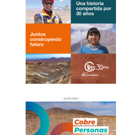
- publicidad -