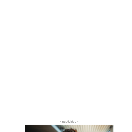
- publicidad -