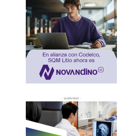
- publicidad -