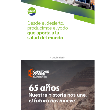
- publicidad -