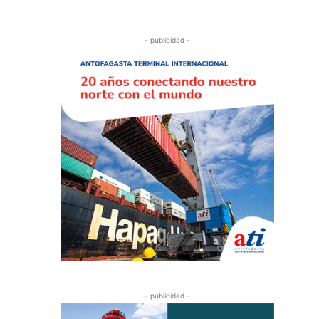
- publicidad -
- publicidad -