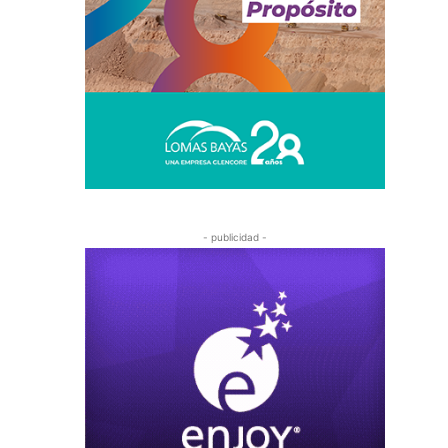
- publicidad -