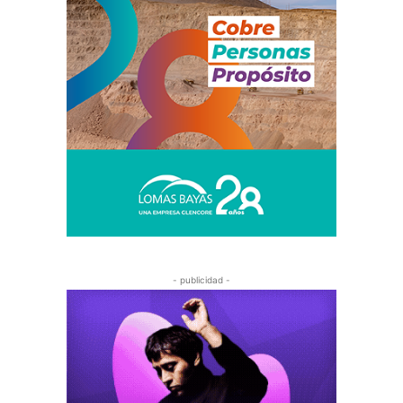
- publicidad -