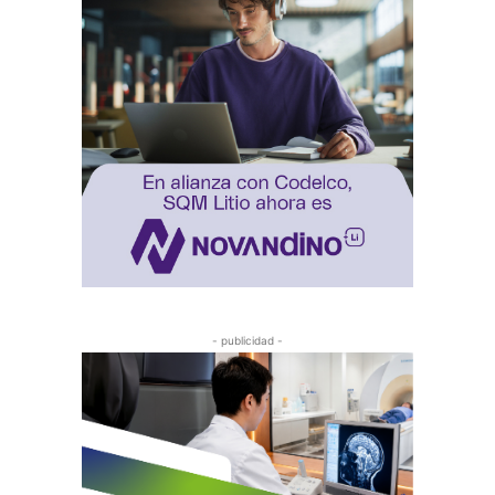
- publicidad -