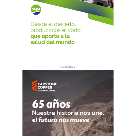
- publicidad -