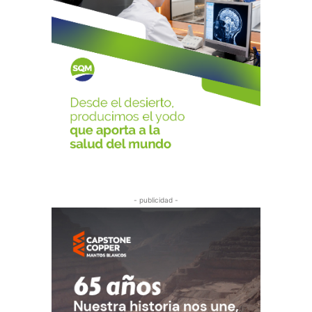
- publicidad -