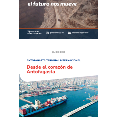
- publicidad -