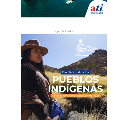
- publicidad -