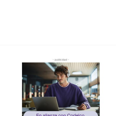
- publicidad -