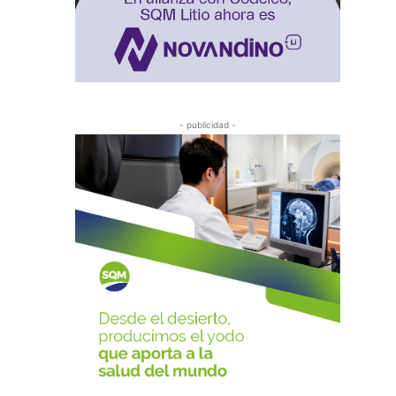
- publicidad -