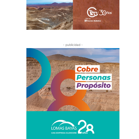
- publicidad -