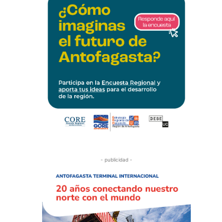
- publicidad -