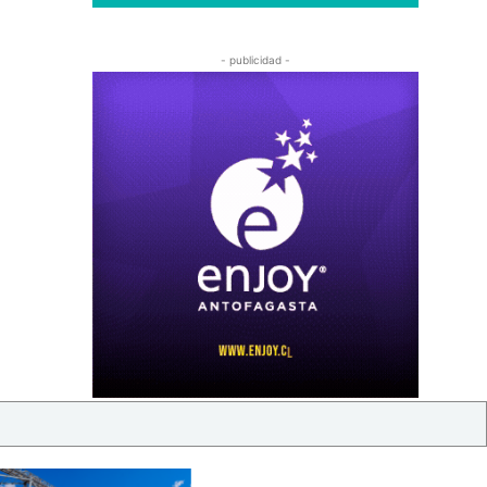
- publicidad -