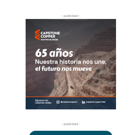
- publicidad -
- publicidad -