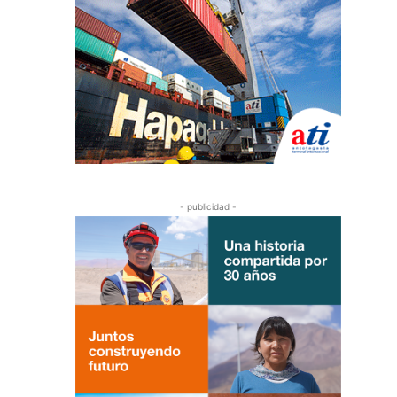
- publicidad -