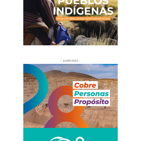
- publicidad -