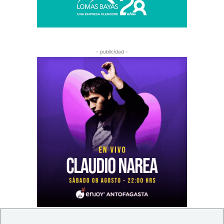
- publicidad -