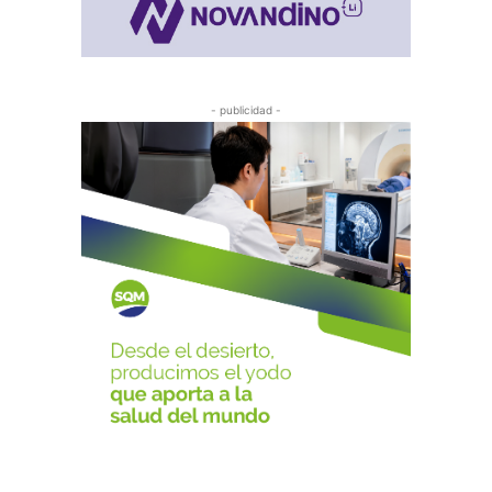
- publicidad -