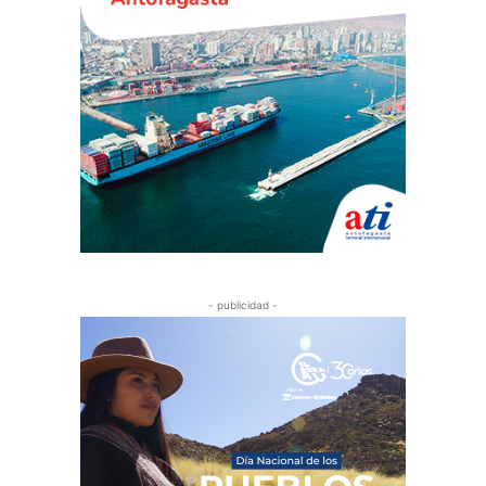
- publicidad -