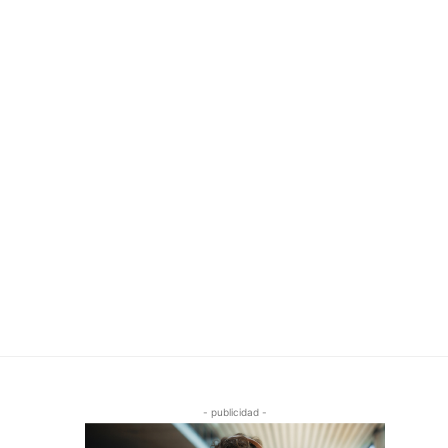
- publicidad -