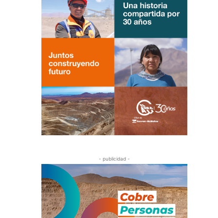
- publicidad -