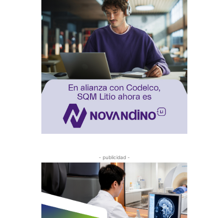
- publicidad -