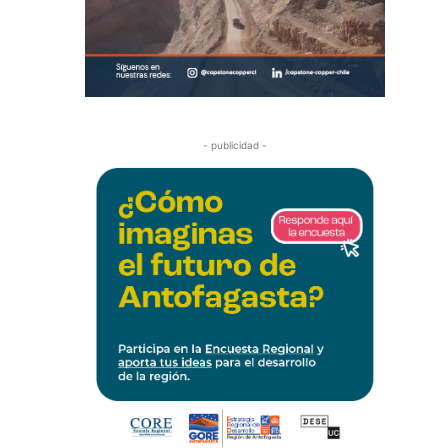
- publicidad -