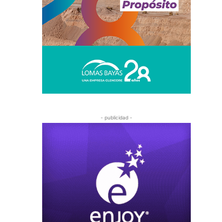
- publicidad -