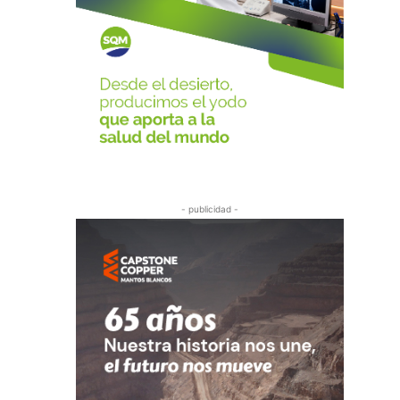
- publicidad -