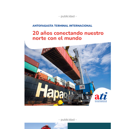
- publicidad -
- publicidad -