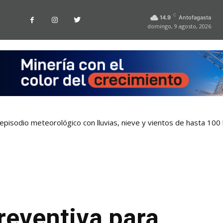
C
14.9
Antofagasta
domingo, 9 agosto, 2026
pisodio meteorológico con lluvias, nieve y vientos de hasta 100
reventiva para