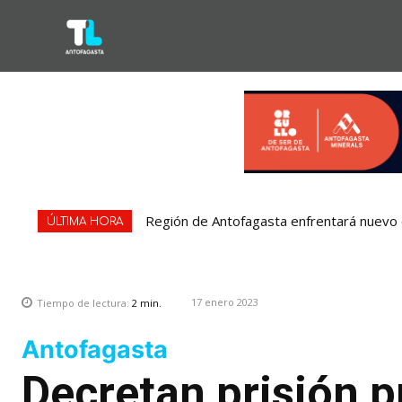
Región de Antofagasta enfrentará nuevo e
ÚLTIMA HORA
17 enero 2023
Tiempo de lectura:
2
min.
Antofagasta
Decretan prisión p