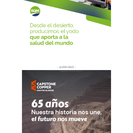
- publicidad -