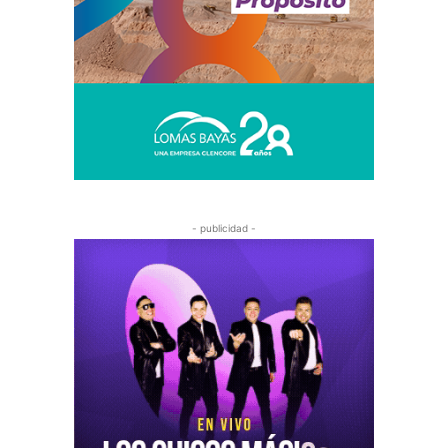
- publicidad -