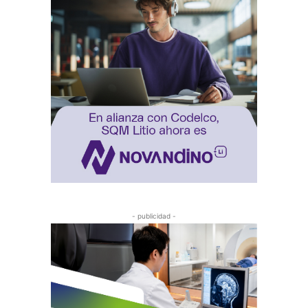
- publicidad -