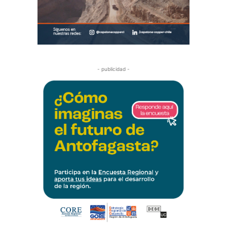
- publicidad -