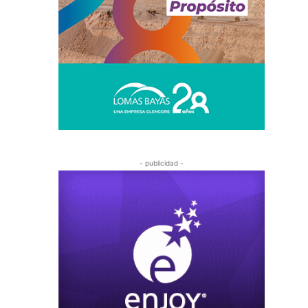
- publicidad -