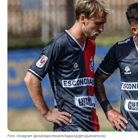
Foto: Instagram @clubdeportesantofagasta/@miguelzamorac