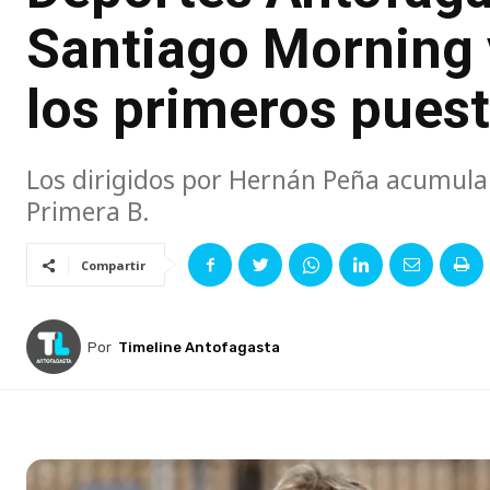
Santiago Morning y
los primeros pues
Los dirigidos por Hernán Peña acumulan
Primera B.
Compartir
Por
Timeline Antofagasta