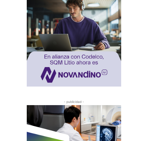
- publicidad -