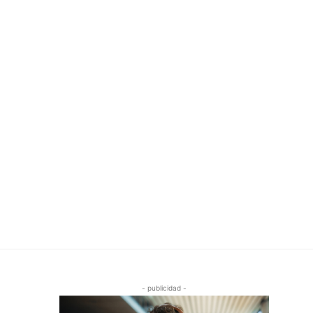
- publicidad -