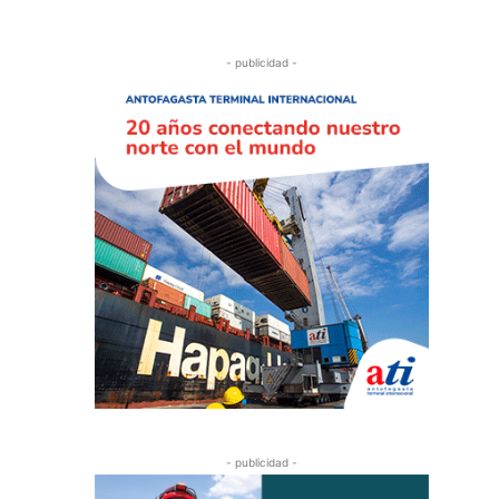
- publicidad -
- publicidad -