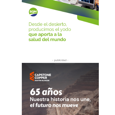
- publicidad -