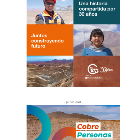
- publicidad -