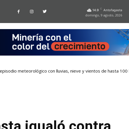
C
14.9
Antofagasta
domingo, 9 agosto, 2026
pisodio meteorológico con lluvias, nieve y vientos de hasta 100
sta igualó contra