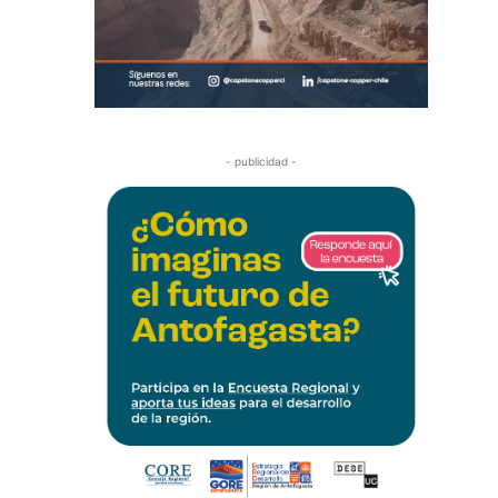
- publicidad -