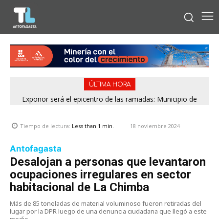
ÚLTIMA HORA
Exponor será el epicentro de las ramadas: Municipio de
Antofagasta fija horarios para las Fiestas Patrias
18 noviembre 2024
Tiempo de lectura:
Less than 1
min.
Antofagasta
Desalojan a personas que levantaron
ocupaciones irregulares en sector
habitacional de La Chimba
Más de 85 toneladas de material voluminoso fueron retiradas del
lugar por la DPR luego de una denuncia ciudadana que llegó a este
medio.