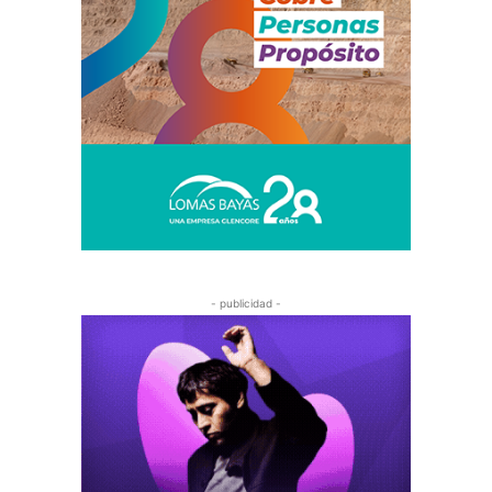
- publicidad -