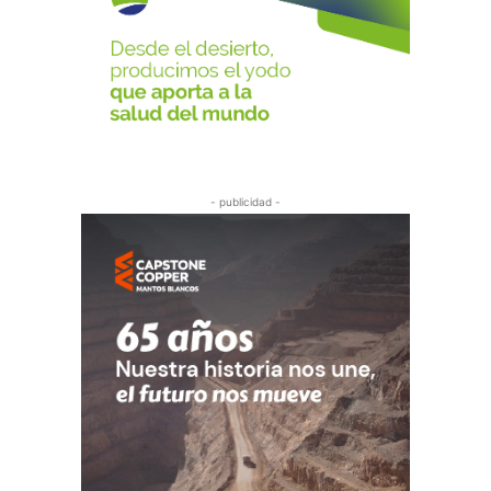
- publicidad -