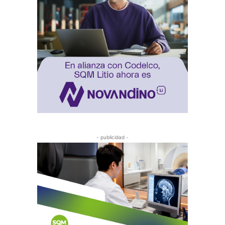
- publicidad -