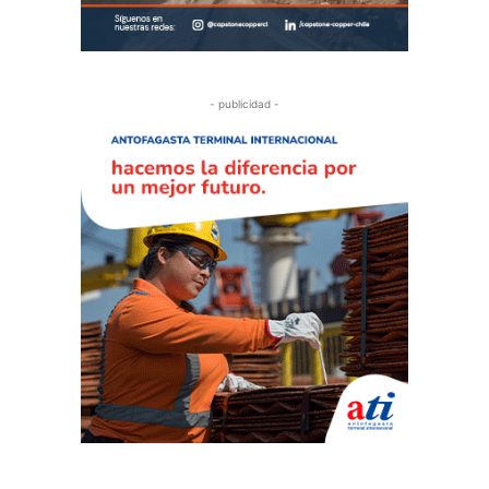
- publicidad -