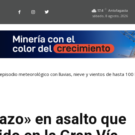
C
17.4
Antofagasta
sábado, 8 agosto, 2026
pisodio meteorológico con lluvias, nieve y vientos de hasta 100
azo» en asalto que