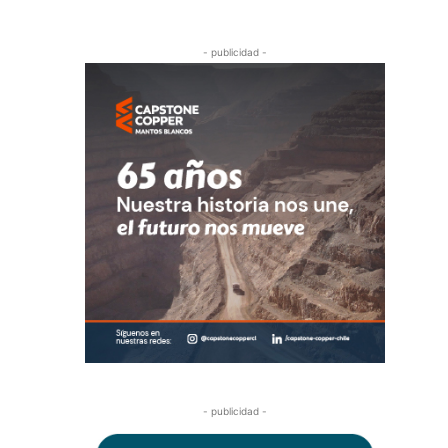
- publicidad -
- publicidad -