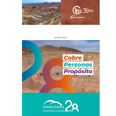
- publicidad -