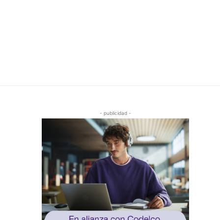
- publicidad -