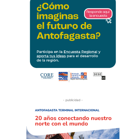
- publicidad -