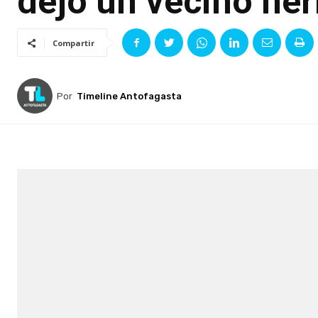
dejó un vecino her
Compartir
Por
Timeline Antofagasta