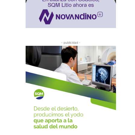
- publicidad -