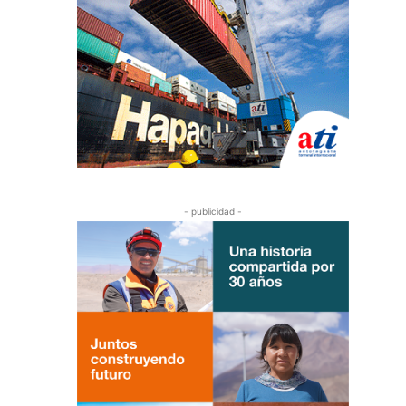
- publicidad -