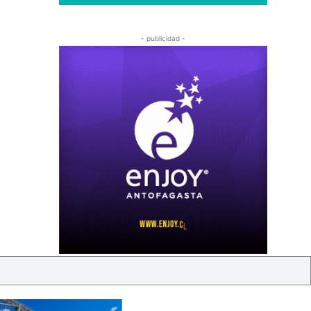
- publicidad -