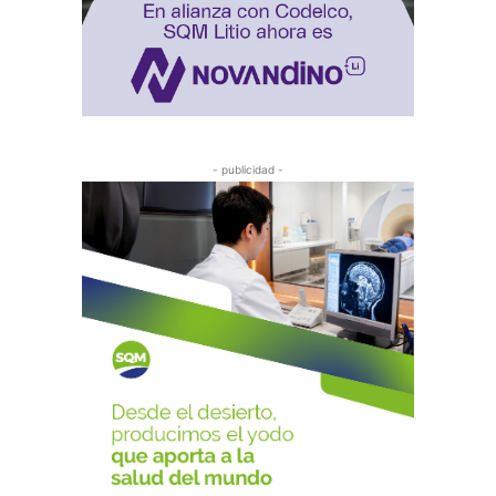
- publicidad -