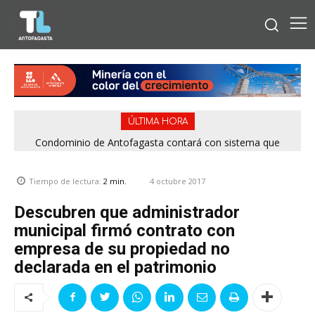
ÚLTIMA HORA
Condominio de Antofagasta contará con sistema que
Ronda extraordinaria en Calama deja cuatro detenidos tras
asegura el suministro de agua durante cortes de luz
intensos patrullajes nocturnos
4 octubre 2017
Tiempo de lectura:
2
min.
Descubren que administrador
municipal firmó contrato con
empresa de su propiedad no
declarada en el patrimonio