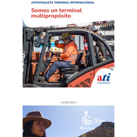
- publicidad -