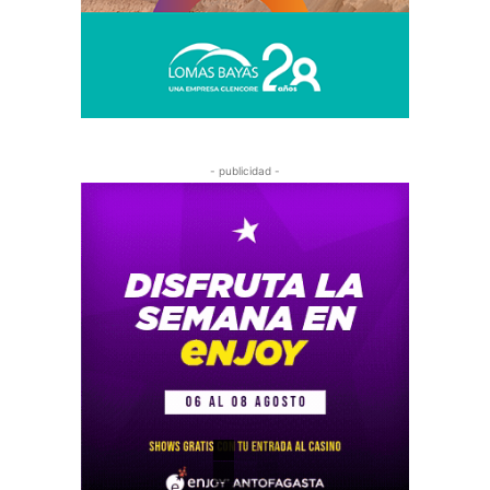
- publicidad -