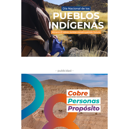
- publicidad -