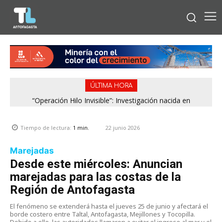
ÚLTIMA HORA
“Operación Hilo Invisible”: Investigación nacida en
Antofagasta permitió incautar 2,1 toneladas de marihuana
en la zona central
22 junio 2026
Tiempo de lectura:
1
min.
Marejadas
Desde este miércoles: Anuncian
marejadas para las costas de la
Región de Antofagasta
El fenómeno se extenderá hasta el jueves 25 de junio y afectará el
borde costero entre Taltal, Antofagasta, Mejillones y Tocopilla.
Debido a ello, las autoridades llamaron a evitar el ingreso al mar y el