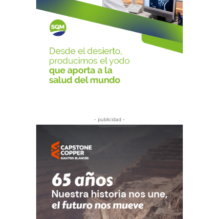
- publicidad -