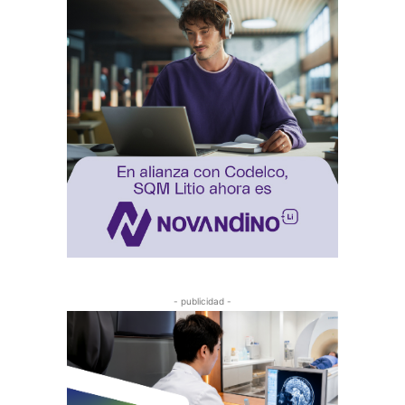
- publicidad -