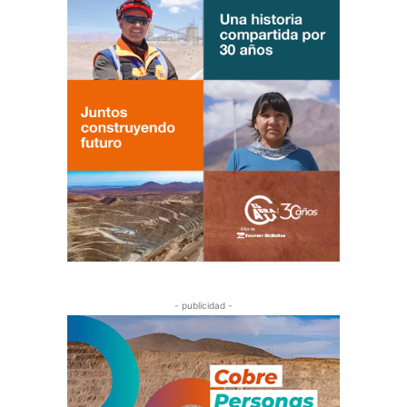
- publicidad -