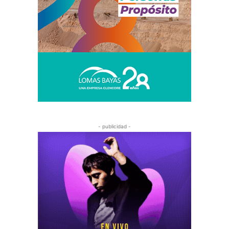
- publicidad -