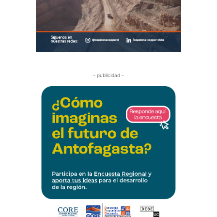
- publicidad -