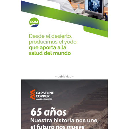
- publicidad -