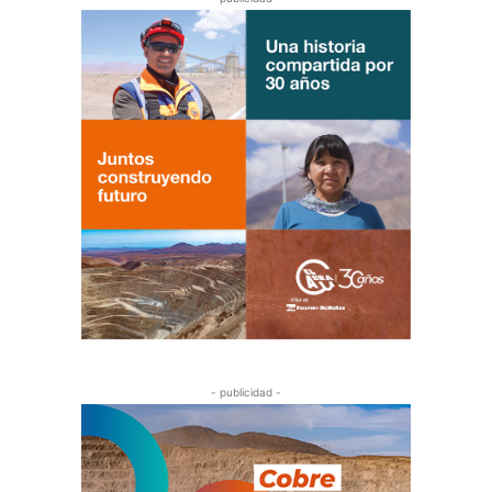
- publicidad -