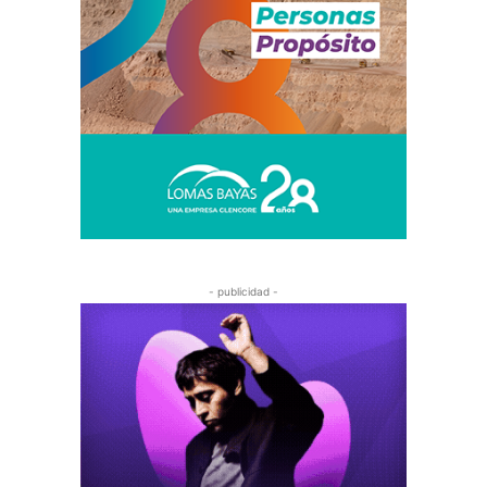
- publicidad -