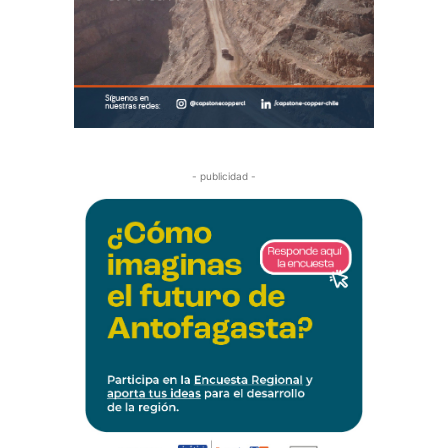
- publicidad -