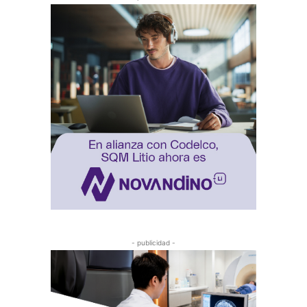
- publicidad -