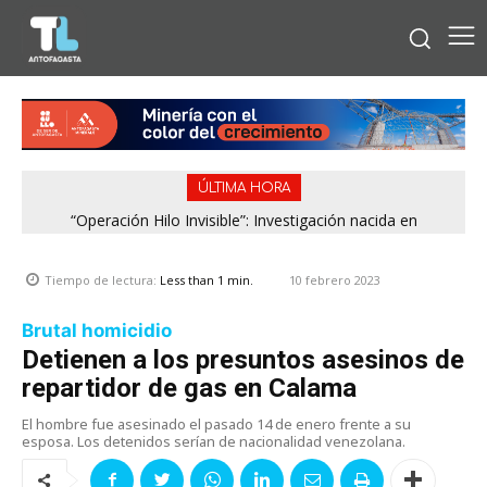
ÚLTIMA HORA
“Operación Hilo Invisible”: Investigación nacida en
Antofagasta permitió incautar 2,1 toneladas de marihuana
en la zona central
10 febrero 2023
Tiempo de lectura:
Less than 1
min.
Brutal homicidio
Detienen a los presuntos asesinos de
repartidor de gas en Calama
El hombre fue asesinado el pasado 14 de enero frente a su
esposa. Los detenidos serían de nacionalidad venezolana.