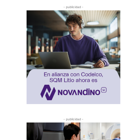
- publicidad -
- publicidad -