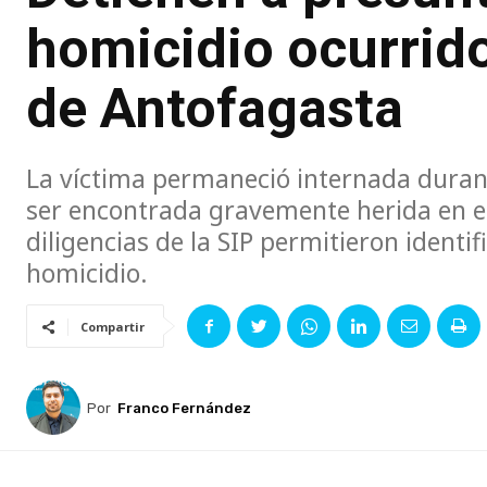
homicidio ocurrido
de Antofagasta
La víctima permaneció internada durante
ser encontrada gravemente herida en el
diligencias de la SIP permitieron identif
homicidio.
Compartir
Por
Franco Fernández