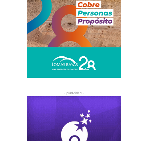
- publicidad -