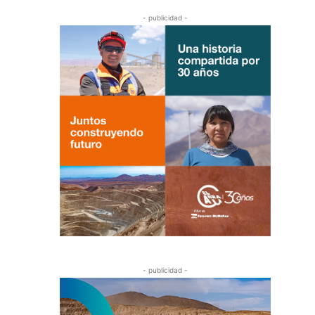
- publicidad -
- publicidad -