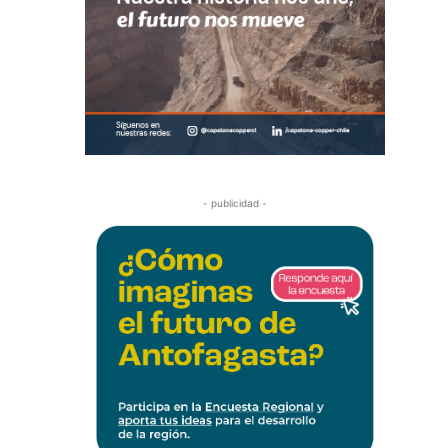
- publicidad -