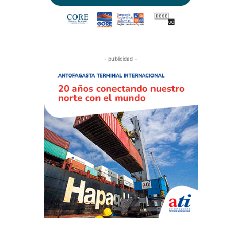
- publicidad -