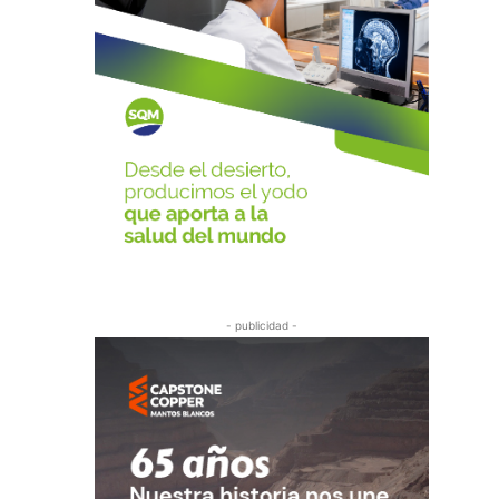
- publicidad -