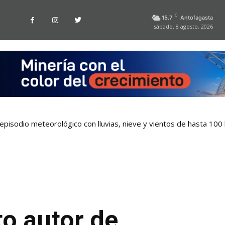
C
15.7
Antofagasta
sábado, 8 agosto, 2026
pisodio meteorológico con lluvias, nieve y vientos de hasta 100
o autor de