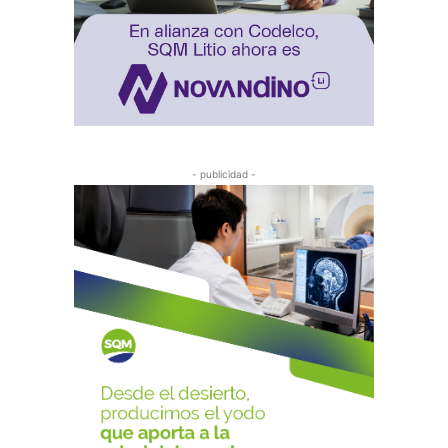
- publicidad -