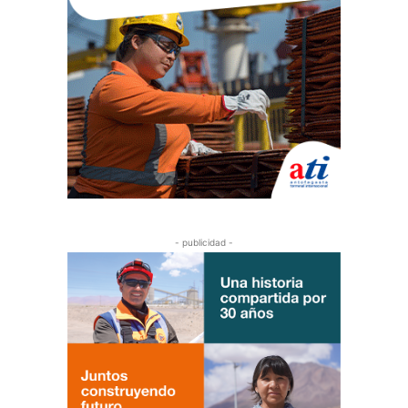
- publicidad -