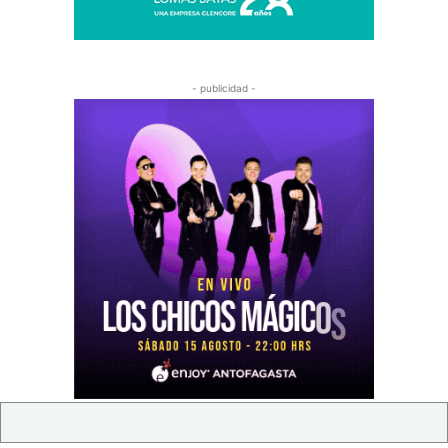
- publicidad -