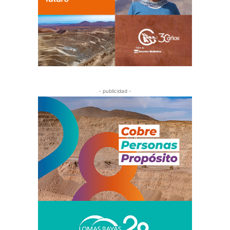
- publicidad -