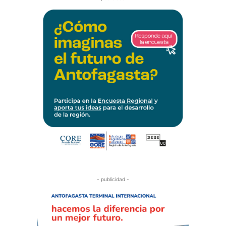
- publicidad -