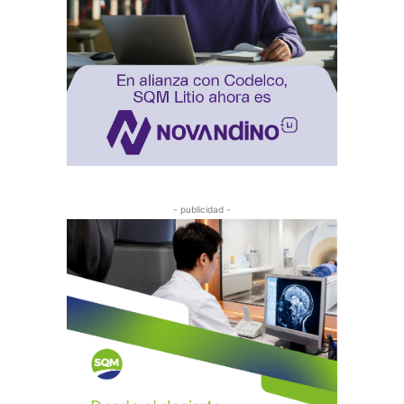
- publicidad -