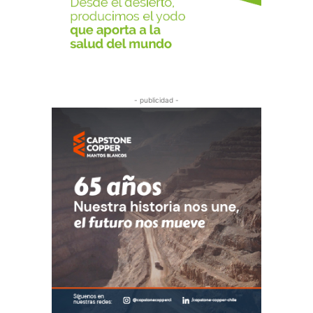
- publicidad -