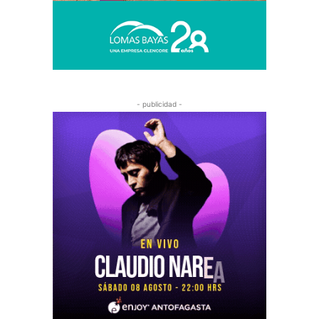
- publicidad -