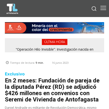
ÚLTIMA HORA
“Operación Hilo Invisible”: Investigación nacida en
Región de Antofagasta enfrentará nuevo episodio
Antofagasta permitió incautar 2,1 toneladas de marihuana
meteorológico con lluvias, nieve y vientos de hasta 100
en la zona central
km/h
16 junio 2023
Tiempo de lectura:
9
min.
Exclusivo
En 2 meses: Fundación de pareja de
la diputada Pérez (RD) se adjudicó
$426 millones en convenios con
Seremi de Vivienda de Antofagasta
Daniel Andrade es militante de Revolución Democrática, mismo