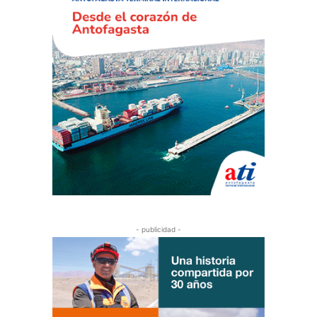
- publicidad -