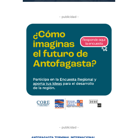
- publicidad -
- publicidad -