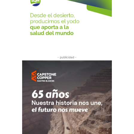
- publicidad -