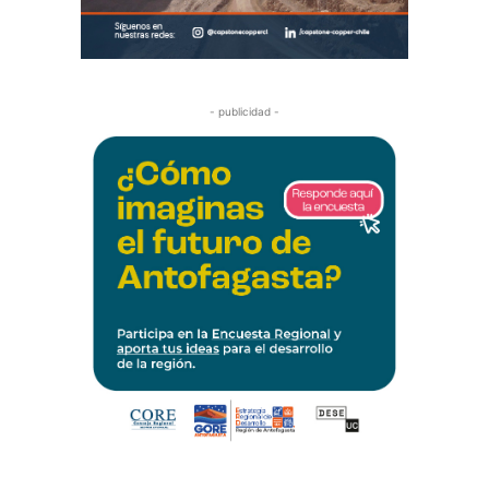
- publicidad -