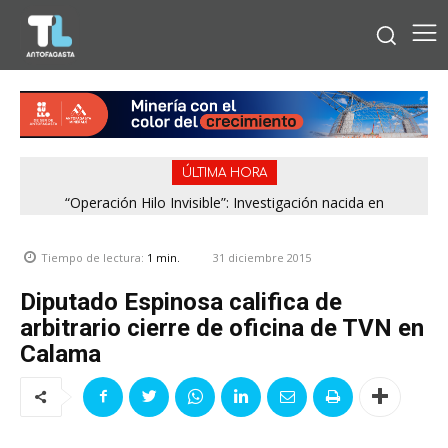
ÚLTIMA HORA
“Operación Hilo Invisible”: Investigación nacida en
Región de Antofagasta enfrentará nuevo episodio
Antofagasta permitió incautar 2,1 toneladas de marihuana
meteorológico con lluvias, nieve y vientos de hasta 100
en la zona central
km/h
31 diciembre 2015
Tiempo de lectura:
1
min.
Diputado Espinosa califica de
arbitrario cierre de oficina de TVN en
Calama