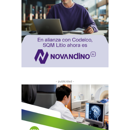
- publicidad -