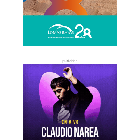
- publicidad -