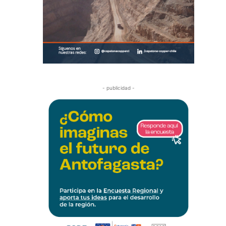
- publicidad -