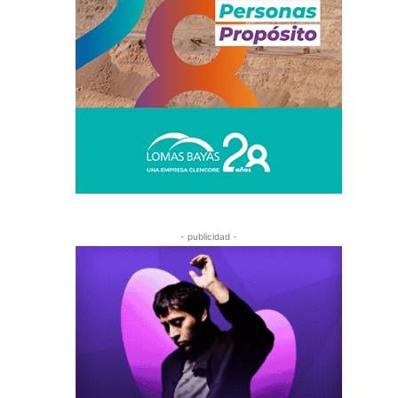
- publicidad -