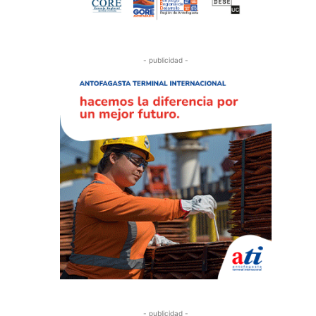
- publicidad -
- publicidad -