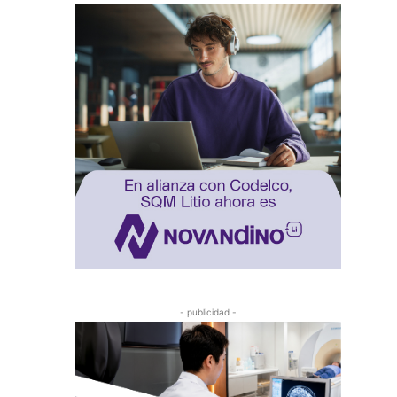
- publicidad -