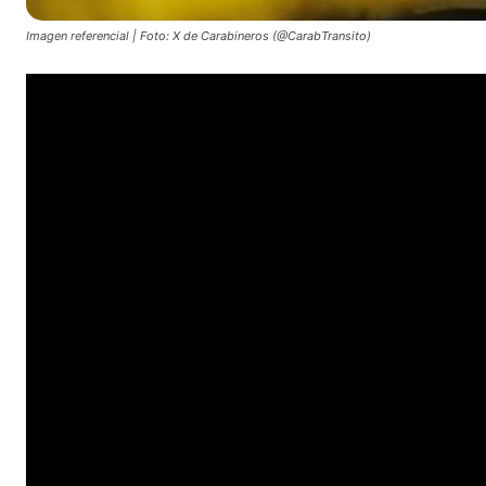
Imagen referencial | Foto: X de Carabineros (@CarabTransito)