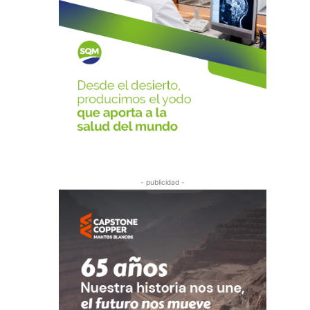
- publicidad -