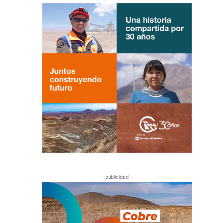
- publicidad -