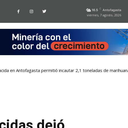
C
16.5
Antofagasta
viernes, 7 agosto, 2026
nacida en Antofagasta permitió incautar 2,1 toneladas de marihuan
cidas dejó