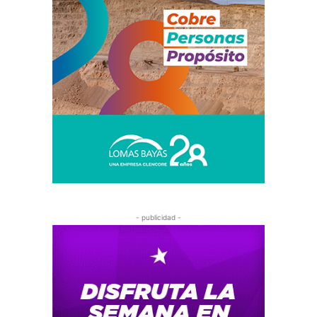
- publicidad -