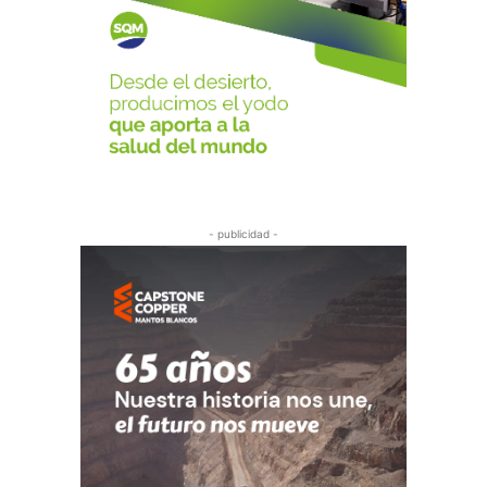
- publicidad -