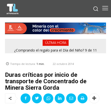
ÚLTIMA HORA
¿Comprando el regalo para el Día del Niño? 9 de 11
Condominio de Antofagasta contará con sistema que
jugueterías fiscalizadas en Antofagasta terminaron con
asegura el suministro de agua durante cortes de luz
sumario
22 octubre 2014
Tiempo de lectura:
1
min.
Duras críticas por inicio de
transporte de Concentrado de
Minera Sierra Gorda