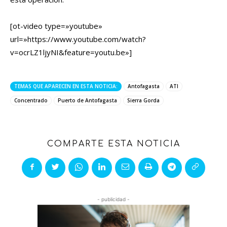
[ot-video type=»youtube»
url=»https://www.youtube.com/watch?
v=ocrLZ1ljyNI&feature=youtu.be»]
TEMAS QUE APARECEN EN ESTA NOTICIA:
Antofagasta
ATI
Concentrado
Puerto de Antofagasta
Sierra Gorda
COMPARTE ESTA NOTICIA
- publicidad -