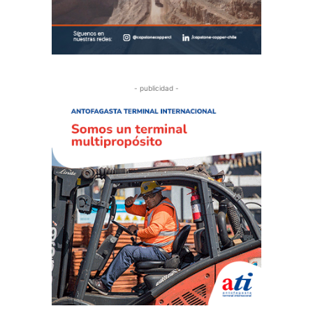
- publicidad -