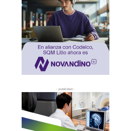
- publicidad -