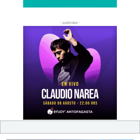
- publicidad -