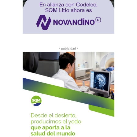
- publicidad -