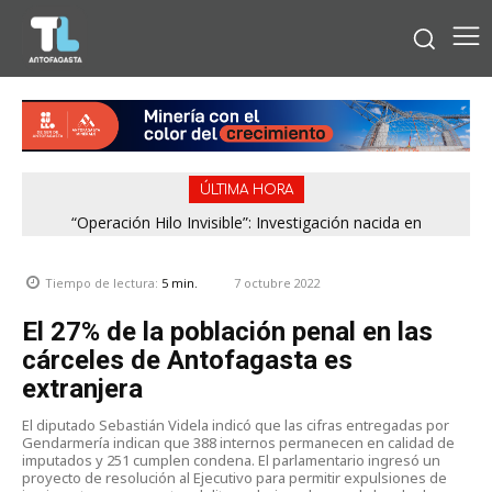
ÚLTIMA HORA
“Operación Hilo Invisible”: Investigación nacida en
Antofagasta permitió incautar 2,1 toneladas de marihuana
en la zona central
7 octubre 2022
Tiempo de lectura:
5
min.
El 27% de la población penal en las
cárceles de Antofagasta es
extranjera
El diputado Sebastián Videla indicó que las cifras entregadas por
Gendarmería indican que 388 internos permanecen en calidad de
imputados y 251 cumplen condena. El parlamentario ingresó un
proyecto de resolución al Ejecutivo para permitir expulsiones de