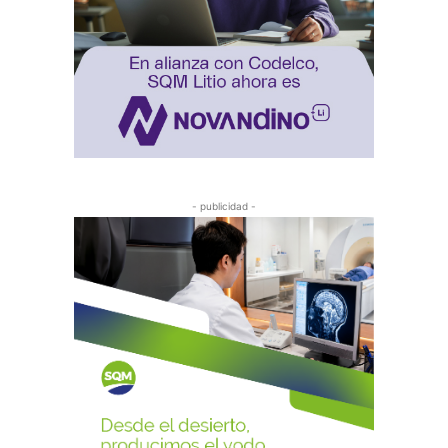
- publicidad -