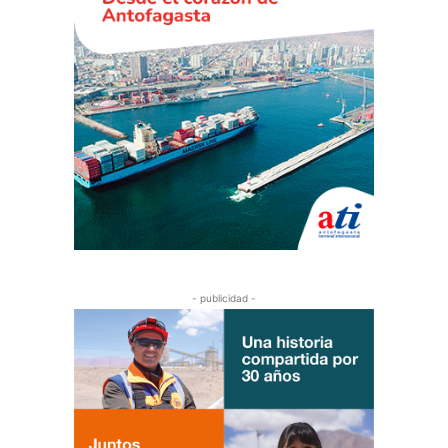
- publicidad -