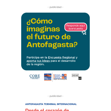
- publicidad -
- publicidad -