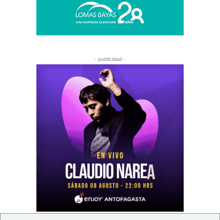
- publicidad -