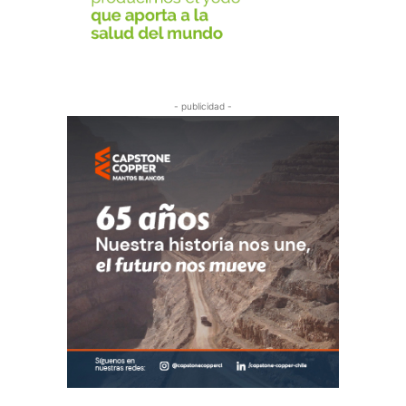
- publicidad -