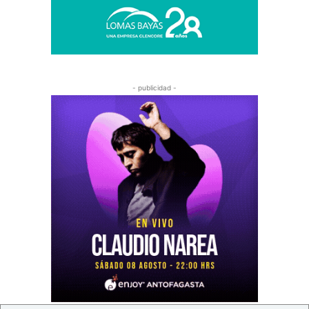
- publicidad -