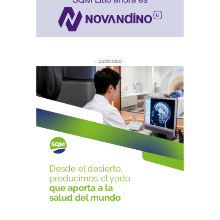
- publicidad -