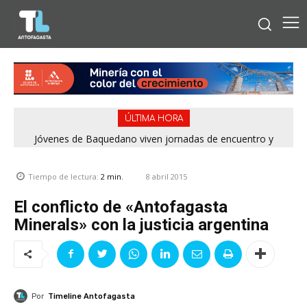
ÚLTIMA HORA
Jóvenes de Baquedano viven jornadas de encuentro y
aprendizaje en el Winter Camp 2026
8 abril 2015
Tiempo de lectura:
2
min.
El conflicto de «Antofagasta
Minerals» con la justicia argentina
Por
Timeline Antofagasta