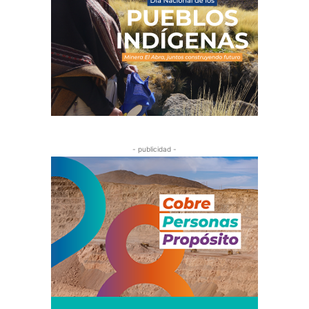
- publicidad -