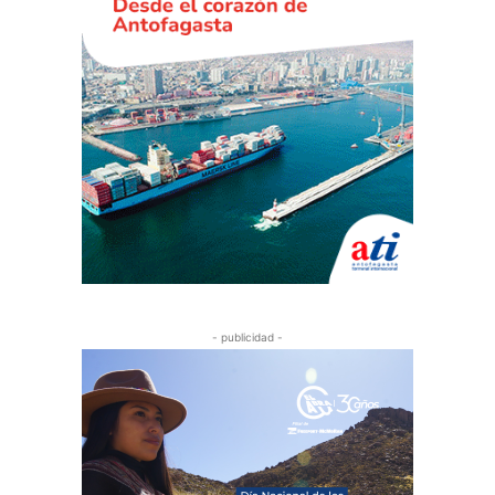
- publicidad -