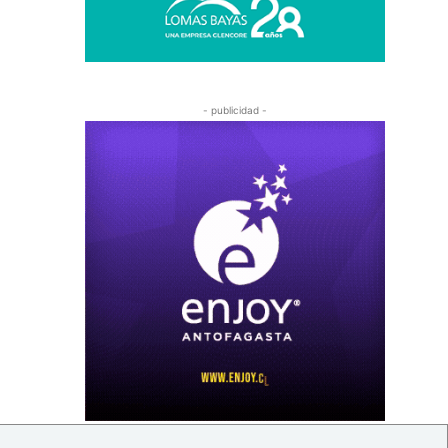
- publicidad -