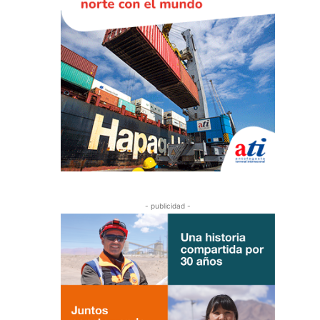
- publicidad -