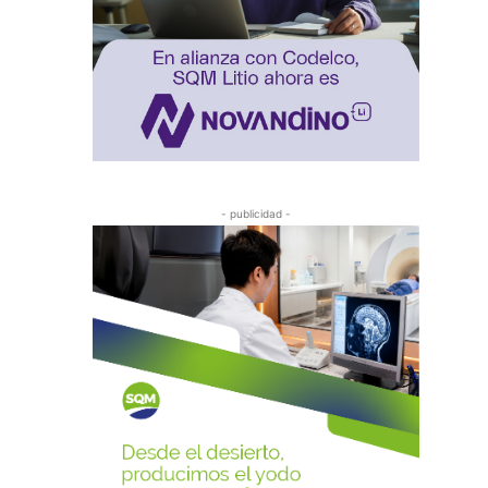
- publicidad -