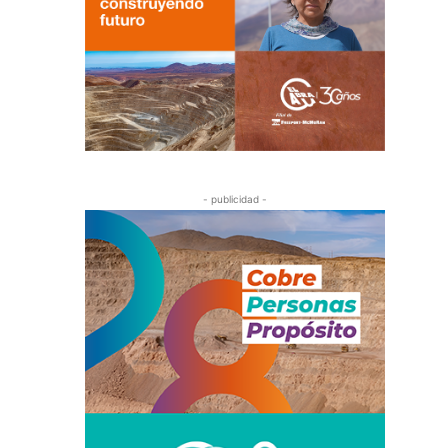
- publicidad -