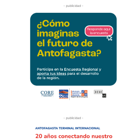
- publicidad -
- publicidad -