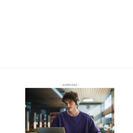
- publicidad -