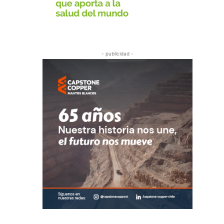
- publicidad -