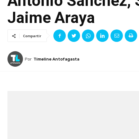
Antonio Sánchez, 
Jaime Araya
Compartir
Por
Timeline Antofagasta