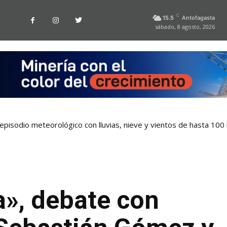
C
15.5
Antofagasta
sábado, 8 agosto, 2026
pisodio meteorológico con lluvias, nieve y vientos de hasta 100
a», debate con