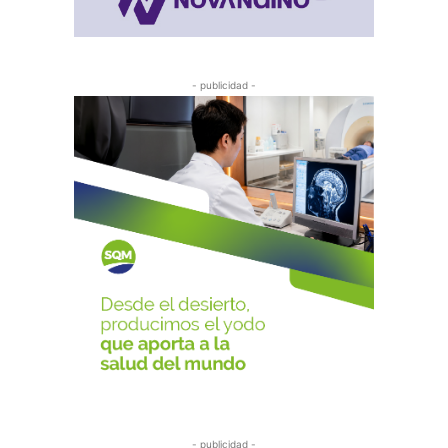
- publicidad -
- publicidad -