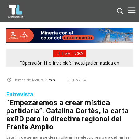
ÚLTIMA HORA
“Operación Hilo Invisible”: Investigación nacida en
Región de Antofagasta enfrentará nuevo episodio
Antofagasta permitió incautar 2,1 toneladas de marihuana
meteorológico con lluvias, nieve y vientos de hasta 100
en la zona central
km/h
12 julio 2024
Tiempo de lectura:
5
min.
Entrevista
“Empezaremos a crear mística
partidaria”: Catalina Cortés, la carta
exRD para la directiva regional del
Frente Amplio
Este fin de semana se desarrollarán las elecciones para definir las