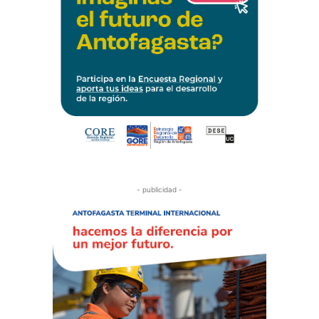
- publicidad -