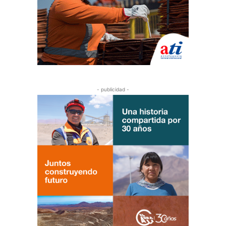
- publicidad -