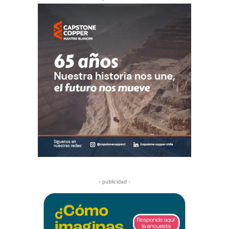
- publicidad -