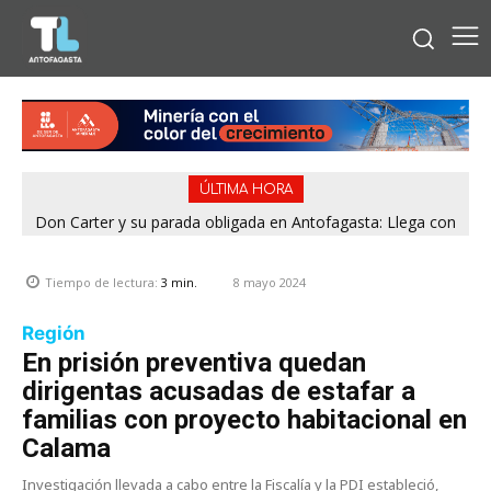
ÚLTIMA HORA
Don Carter y su parada obligada en Antofagasta: Llega con
su humor sin filtro en ¿Con o Sin Censura?
8 mayo 2024
Tiempo de lectura:
3
min.
Región
En prisión preventiva quedan
dirigentas acusadas de estafar a
familias con proyecto habitacional en
Calama
Investigación llevada a cabo entre la Fiscalía y la PDI estableció,