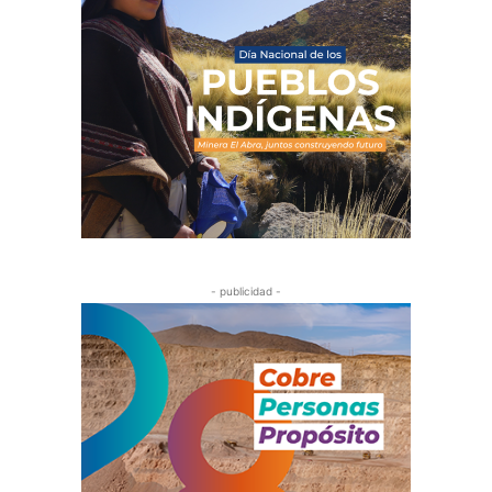
- publicidad -