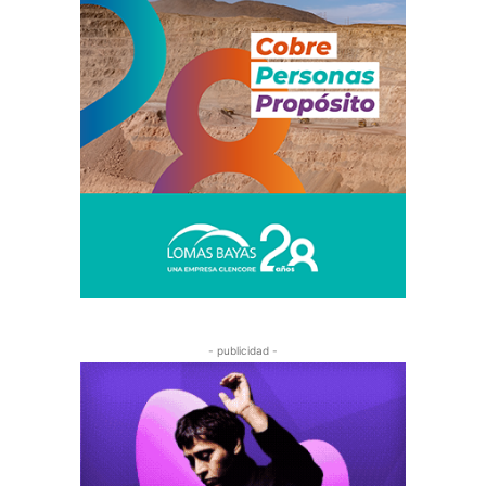
- publicidad -