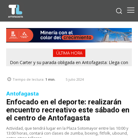
ÚLTIMA HORA
Don Carter y su parada obligada en Antofagasta: Llega con
su humor sin filtro en ¿Con o Sin Censura?
5 julio 2024
Tiempo de lectura:
1
min.
Antofagasta
Enfocado en el deporte: realizarán
encuentro recreativo este sábado en
el centro de Antofagasta
Actividad, que tendrá lugar en la Plaza Sotomayor entre las 10:00 y
13:00 horas, contará con clases de zumba, boxing, fitfolk, ubound,
entre otros talleres.