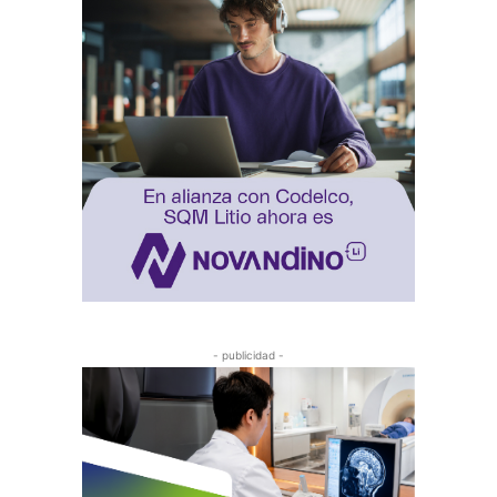
- publicidad -