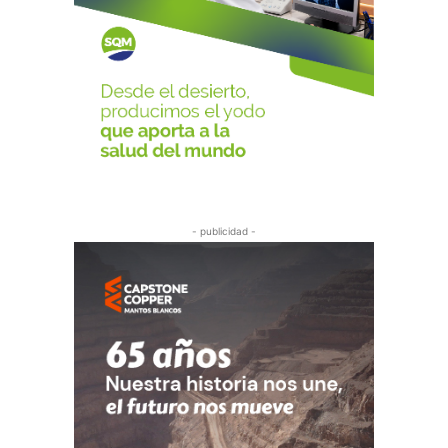
- publicidad -