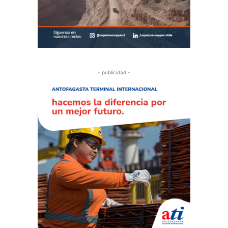
- publicidad -