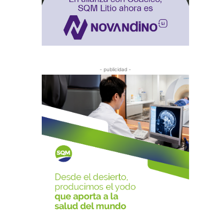
- publicidad -