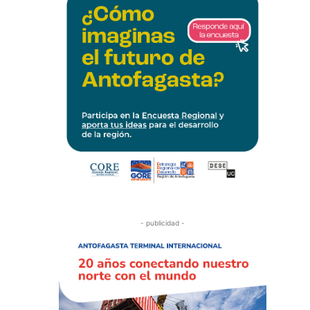
- publicidad -