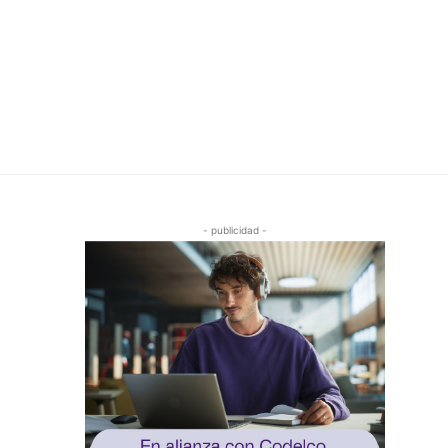
- publicidad -