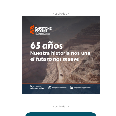
- publicidad -
- publicidad -