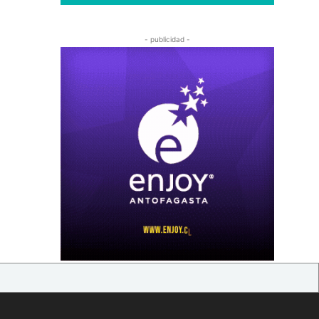
- publicidad -