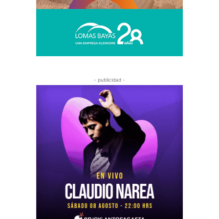
- publicidad -