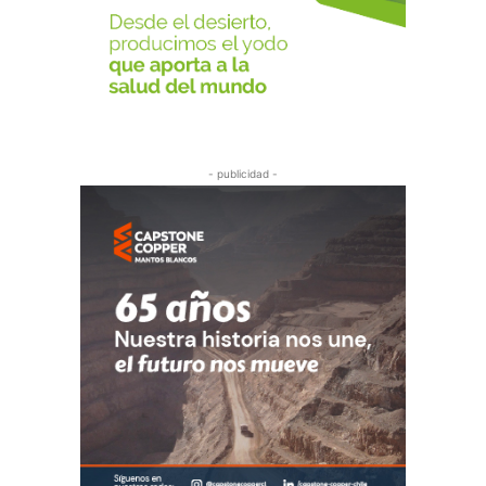
- publicidad -