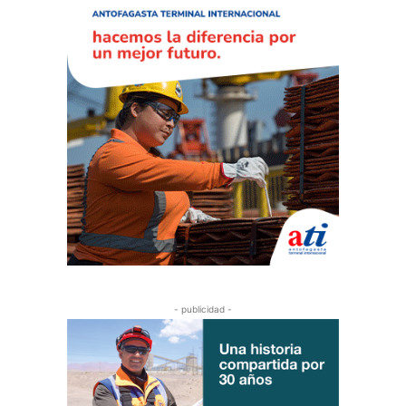
- publicidad -