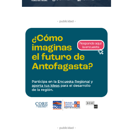
- publicidad -
- publicidad -