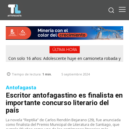
ÚLTIMA HORA
Con solo 16 años: Adolescente huye en camioneta robada y
termina chocando contra patrulla en María Elena
5 septiembre 2024
Tiempo de lectura:
1
min.
Antofagasta
Escritor antofagastino es finalista en
importante concurso literario del
país
La novela “Reptilia” de Carlos Rendón Bejarano (29), fue anunciada
como finalista del Premio Municipal de Literatura de Santiago, que
cumple 90 años como uno de los certámenes literarios más