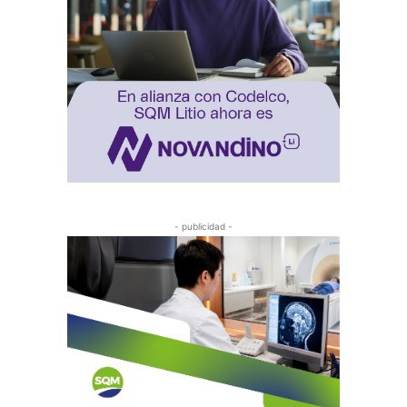
- publicidad -