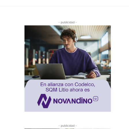
- publicidad -
- publicidad -