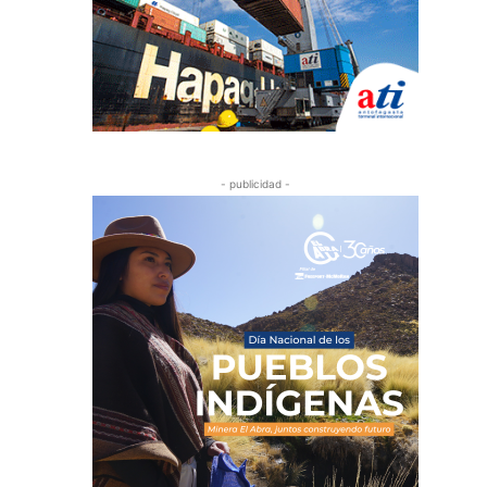
- publicidad -