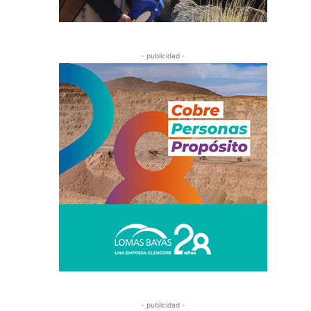
- publicidad -
- publicidad -