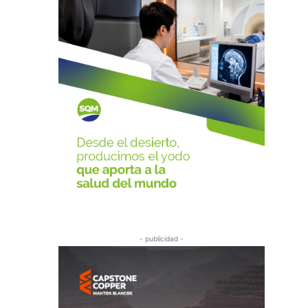
- publicidad -