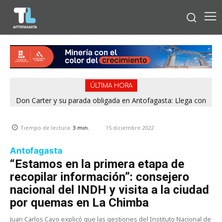
ÚLTIMA HORA
Don Carter y su parada obligada en Antofagasta: Llega con
su humor sin filtro en ¿Con o Sin Censura?
15 diciembre 2022
Tiempo de lectura:
3
min.
Antofagasta
“Estamos en la primera etapa de
recopilar información”: consejero
nacional del INDH y visita a la ciudad
por quemas en La Chimba
Juan Carlos Cayo explicó que las gestiones del Instituto Nacional de