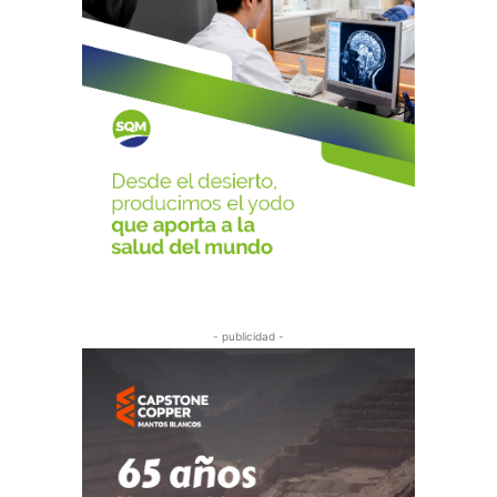
- publicidad -