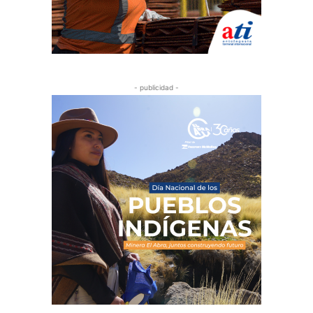
- publicidad -