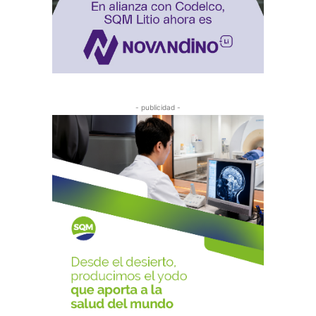
- publicidad -