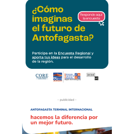
- publicidad -