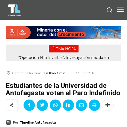
ÚLTIMA HORA
“Operación Hilo Invisible”: Investigación nacida en
Antofagasta permitió incautar 2,1 toneladas de marihuana
en la zona central
22 junio 2016
Tiempo de lectura:
Less than 1
min.
Estudiantes de la Universidad de
Antofagasta votan el Paro Indefinido
Por
Timeline Antofagasta