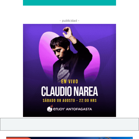
- publicidad -