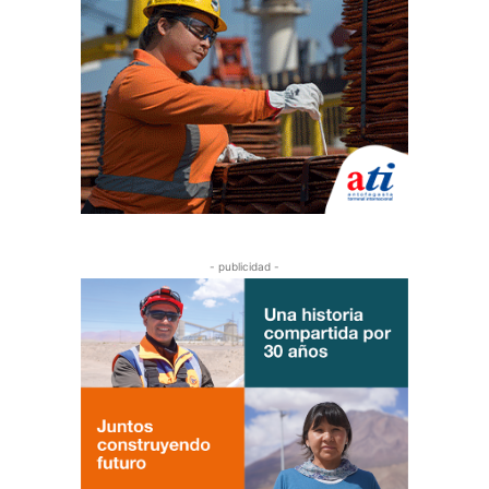
- publicidad -