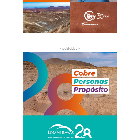
- publicidad -