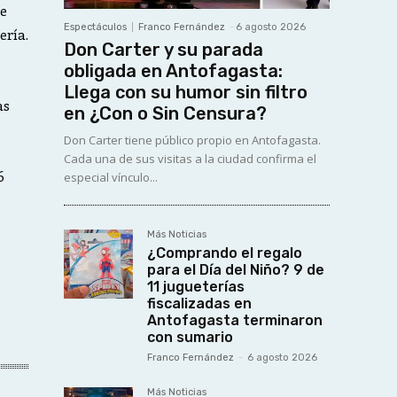
te
Espectáculos
Franco Fernández
-
6 agosto 2026
ería.
Don Carter y su parada
obligada en Antofagasta:
Llega con su humor sin filtro
as
en ¿Con o Sin Censura?
Don Carter tiene público propio en Antofagasta.
Cada una de sus visitas a la ciudad confirma el
6
especial vínculo...
Más Noticias
¿Comprando el regalo
para el Día del Niño? 9 de
11 jugueterías
fiscalizadas en
Antofagasta terminaron
con sumario
Franco Fernández
-
6 agosto 2026
Más Noticias