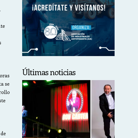
.
nte
s
Últimas noticias
doras
ta se
rollo
ste
s
 de