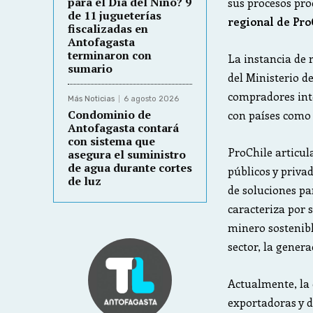
para el Día del Niño? 9
sus procesos pro
de 11 jugueterías
regional de Pro
fiscalizadas en
Antofagasta
terminaron con
La instancia de 
sumario
del Ministerio d
compradores int
Más Noticias
6 agosto 2026
Condominio de
con países como 
Antofagasta contará
con sistema que
ProChile articul
asegura el suministro
de agua durante cortes
públicos y priva
de luz
de soluciones pa
caracteriza por 
minero sostenibl
sector, la genera
Actualmente, la 
exportadoras y d