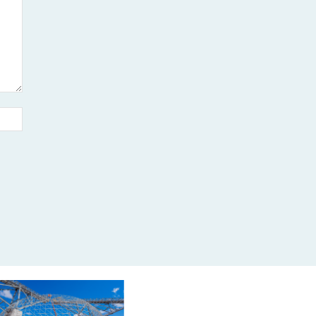
Sitio
web: