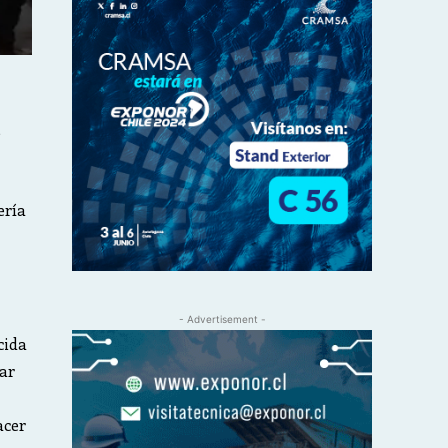
,
ería
- Advertisement -
cida
ar
acer