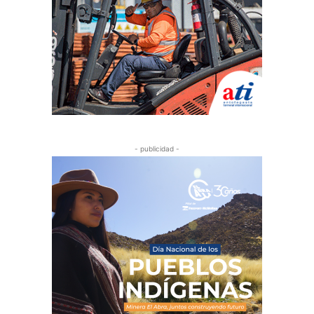
- publicidad -