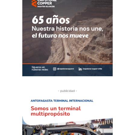
- publicidad -