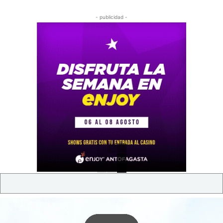
- publicidad -