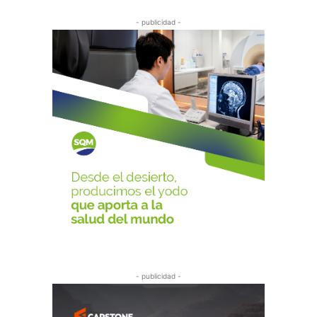
- publicidad -
- publicidad -