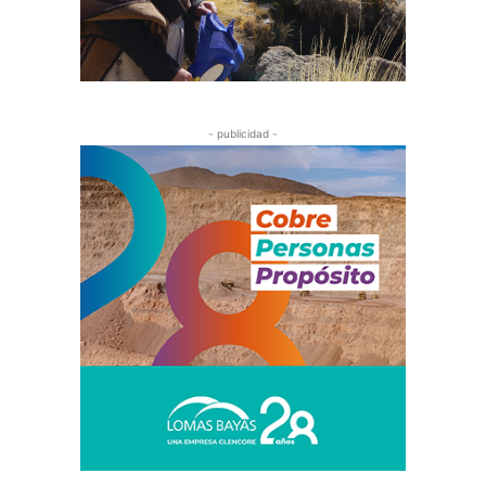
- publicidad -