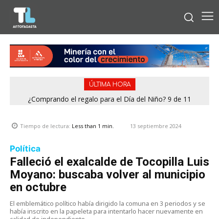
ÚLTIMA HORA
¿Comprando el regalo para el Día del Niño? 9 de 11
jugueterías fiscalizadas en Antofagasta terminaron con
sumario
13 septiembre 2024
Tiempo de lectura:
Less than 1
min.
Política
Falleció el exalcalde de Tocopilla Luis
Moyano: buscaba volver al municipio
en octubre
El emblemático político había dirigido la comuna en 3 periodos y se
había inscrito en la papeleta para intentarlo hacer nuevamente en
calidad de independiente.