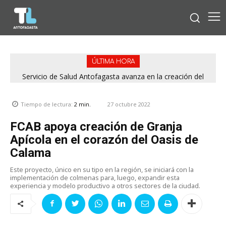
ÚLTIMA HORA
Servicio de Salud Antofagasta avanza en la creación del
Exponor será el epicentro de las ramadas: Municipio de
Consejo Regional de Participación Social en Salud Mental
Antofagasta fija horarios para las Fiestas Patrias
27 octubre 2022
Tiempo de lectura:
2
min.
FCAB apoya creación de Granja
Apícola en el corazón del Oasis de
Calama
Este proyecto, único en su tipo en la región, se iniciará con la
implementación de colmenas para, luego, expandir esta
experiencia y modelo productivo a otros sectores de la ciudad.