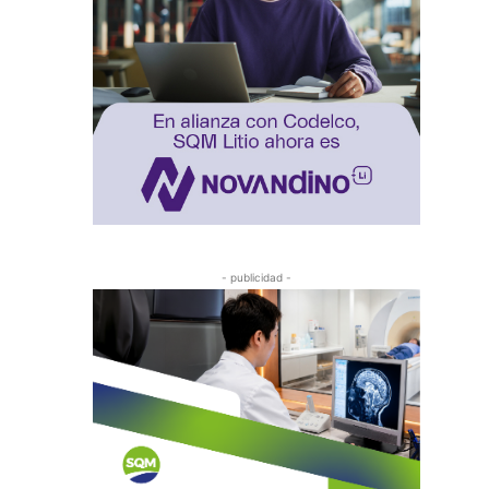
- publicidad -