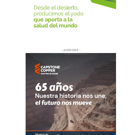
- publicidad -