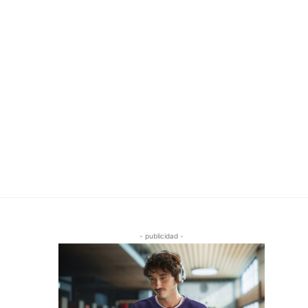
- publicidad -