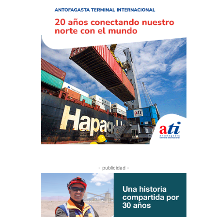
- publicidad -