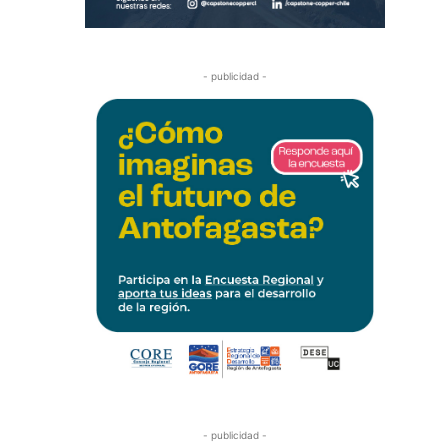
- publicidad -
- publicidad -