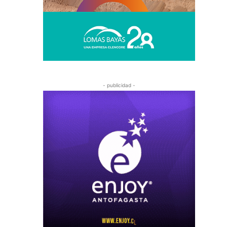
- publicidad -