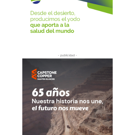
- publicidad -