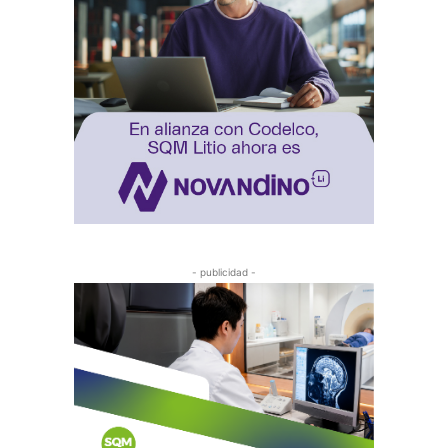
- publicidad -