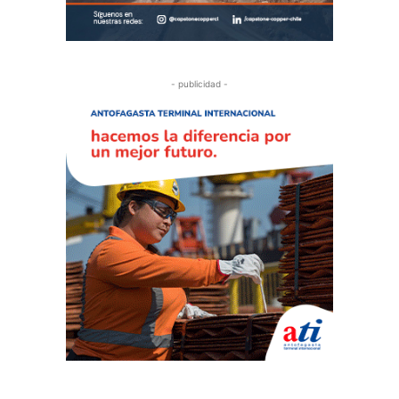
- publicidad -