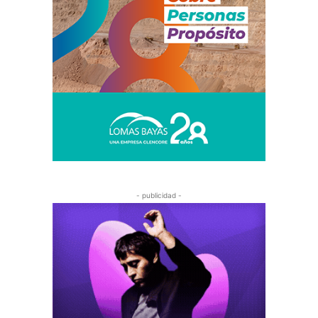
- publicidad -