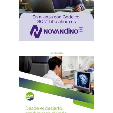
- publicidad -