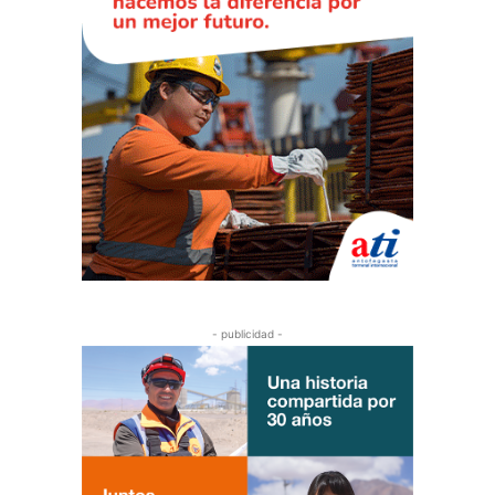
- publicidad -