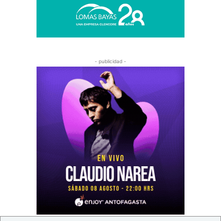
- publicidad -