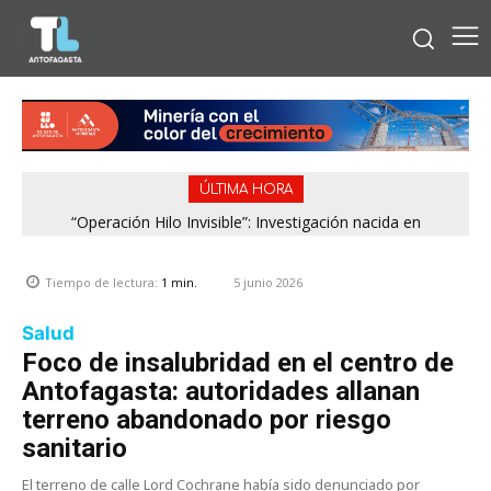
ÚLTIMA HORA
“Operación Hilo Invisible”: Investigación nacida en
Antofagasta permitió incautar 2,1 toneladas de marihuana
en la zona central
5 junio 2026
Tiempo de lectura:
1
min.
Salud
Foco de insalubridad en el centro de
Antofagasta: autoridades allanan
terreno abandonado por riesgo
sanitario
El terreno de calle Lord Cochrane había sido denunciado por