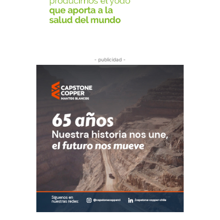
- publicidad -