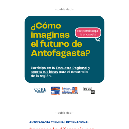
- publicidad -
- publicidad -