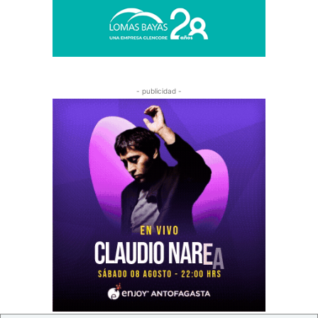
- publicidad -