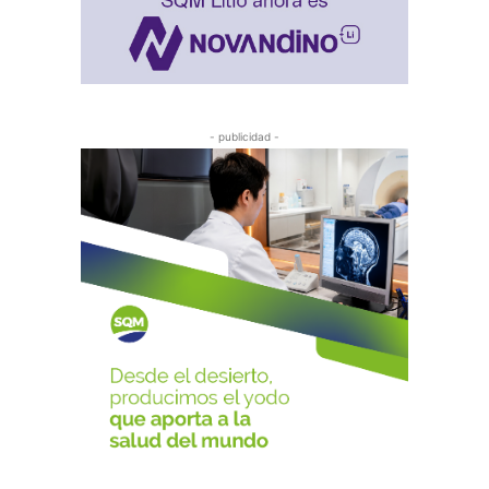
- publicidad -