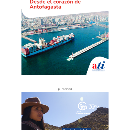
- publicidad -