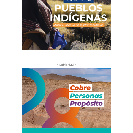
- publicidad -