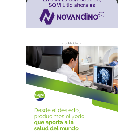
- publicidad -