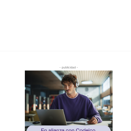
- publicidad -