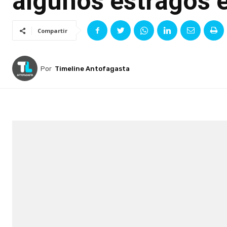
algunos estragos 
Compartir
Por
Timeline Antofagasta