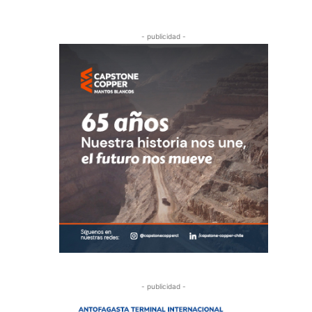
- publicidad -
- publicidad -