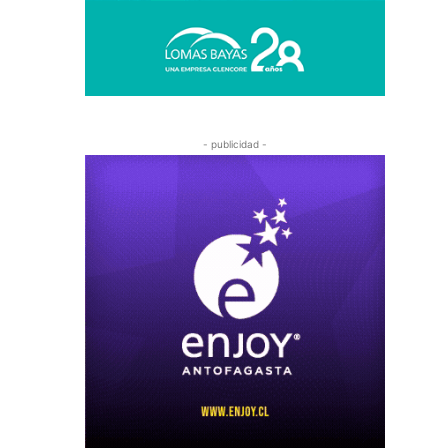
- publicidad -