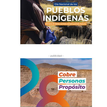
- publicidad -