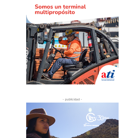
- publicidad -