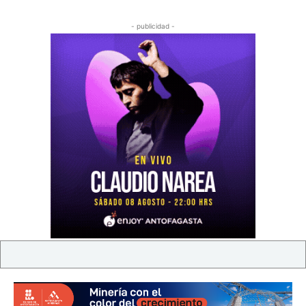
- publicidad -