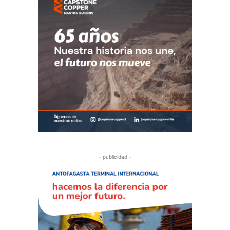
- publicidad -