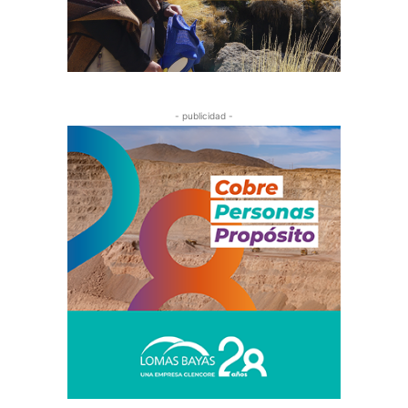
- publicidad -