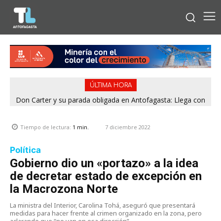
ÚLTIMA HORA
Don Carter y su parada obligada en Antofagasta: Llega con
su humor sin filtro en ¿Con o Sin Censura?
7 diciembre 2022
Tiempo de lectura:
1
min.
Política
Gobierno dio un «portazo» a la idea
de decretar estado de excepción en
la Macrozona Norte
La ministra del Interior, Carolina Tohá, aseguró que presentará
medidas para hacer frente al crimen organizado en la zona, pero
aclarando que “no van en esa dirección”.