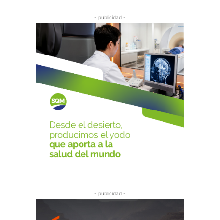
- publicidad -
- publicidad -