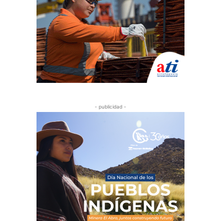
- publicidad -